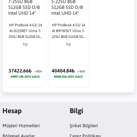
HP ProBook 4 G1i 14
HP ProBook 4 G1i 14
AI D21SRET Ultra 7-
AI B9YW5ET Ultra 5-
255U 8GB 512GB SSD
225U 8GB 512GB SSD
O/B Intel UHD 14"
O/B Intel UHD 14"
hp
hp
DOS Gümüş
W11P Gümüş
Notebook
Notebook
37422.66₺
40404.84₺
+ KDV
+ KDV
44907.19₺ (KDV dahil)
48485.81₺ (KDV dahil)
Hesap
Bilgi
Müşteri Hizmetleri
Şirket Bilgileri
Bölgesel Ayarlar
Çerez Politikası