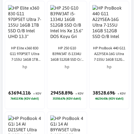
HP Elite x360 830
HP 250 G10
HP ProBook 440 G11
G11 970P5ET Ultra
B39W3AT i5-1334U
A22YSEA-16G Ultra
7-155U 16GB 1TB
16GB 512GB SSD O/B
7-155U 16GB 512GB
SSD O/B Intel UHD
Intel Iris Xe 15.6" DOS
SSD O/B Intel UHD
hp
hp
hp
13.3" Dokunmatik
Koyu Gri Notebook
14" DOS Gümüş
W11P 2 in 1
Notebook
Notebook
63694.11₺
29458.89₺
38528.69₺
+ KDV
+ KDV
+ KDV
76432.93₺ (KDV dahil)
35350.67₺ (KDV dahil)
46234.43₺ (KDV dahil)