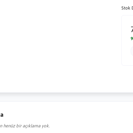
Stok 
9
ma
in henüz bir açıklama yok.