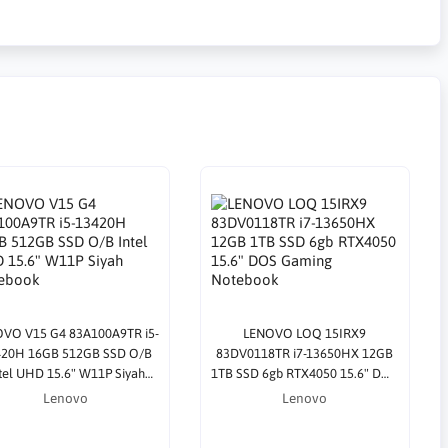
VO V15 G4 83A100A9TR i5-
LENOVO LOQ 15IRX9
420H 16GB 512GB SSD O/B
83DV0118TR i7-13650HX 12GB
tel UHD 15.6" W11P Siyah
1TB SSD 6gb RTX4050 15.6" DOS
Notebook
Gaming Notebook
Lenovo
Lenovo