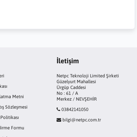
İletişim
eri
Netpc Teknoloji Limited Şirketi
Güzelyurt Mahallesi
kası
Ürgüp Caddesi
No : 61 / A
latma Metni
Merkez / NEVŞEHİR
tış Sözleşmesi
03842141050
 Politikası
bilgi@netpc.com.tr
ndirme Formu