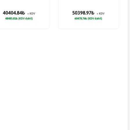
40404.84₺
50398.97₺
+ KDV
+ KDV
48485.81₺ (KDV dahil)
60478.76₺ (KDV dahil)