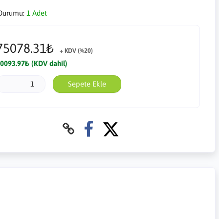
Durumu:
1 Adet
75078.31₺
+ KDV (%20)
0093.97₺ (KDV dahil)
Sepete Ekle