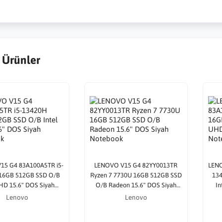
 Ürünler
15 G4 83A100A5TR i5-
LENOVO V15 G4 82YY0013TR
LENO
16GB 512GB SSD O/B
Ryzen 7 7730U 16GB 512GB SSD
13
UHD 15.6" DOS Siyah
O/B Radeon 15.6" DOS Siyah
In
Notebook
Notebook
Lenovo
Lenovo