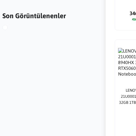
34
Son Görüntülenenler
41
LENO
21U0001
32GB 1TB
DO