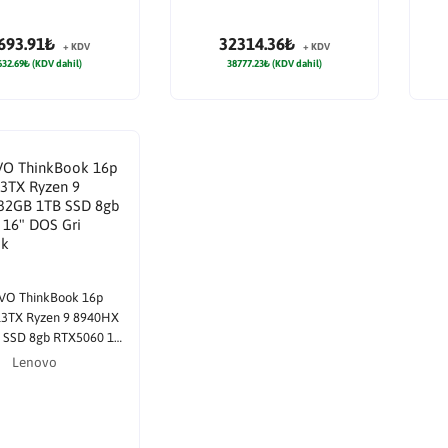
693.91₺
32314.36₺
+ KDV
+ KDV
632.69₺ (KDV dahil)
38777.23₺ (KDV dahil)
VO ThinkBook 16p
3TX Ryzen 9 8940HX
 SSD 8gb RTX5060 16"
S Gri Notebook
Lenovo