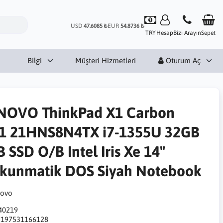
USD
47.6085 ₺
EUR
54.8736 ₺
TRY
Hesap
Bizi Arayın
Sepet
Bilgi
Müşteri Hizmetleri
Oturum Aç
NOVO ThinkPad X1 Carbon
1 21HNS8N4TX i7-1355U 32GB
 SSD O/B Intel Iris Xe 14"
kunmatik DOS Siyah Notebook
40219
:
197531166128