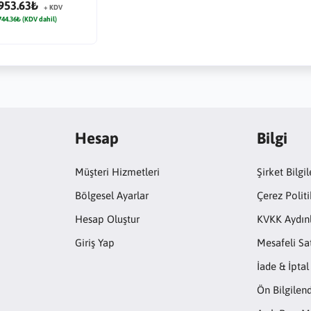
953.63₺
+ KDV
744.36₺ (KDV dahil)
Hesap
Bilgi
Müşteri Hizmetleri
Şirket Bilgil
Bölgesel Ayarlar
Çerez Politi
Hesap Oluştur
KVKK Aydın
Giriş Yap
Mesafeli Sa
İade & İptal
Ön Bilgile