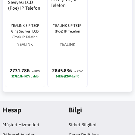
YEALINK SIP-T30P
YEALINK SIP-T31P
Giriş Seviyesi LCD
(Poe) IP Telefon
(Poe) IP Telefon
YEALINK
YEALINK
2731.78₺
2845.83₺
+ KDV
+ KDV
3278.14₺ (KDV dahil)
3415₺ (KDV dahil)
Hesap
Bilgi
Müşteri Hizmetleri
Şirket Bilgileri
Bölgesel Ayarlar
Çerez Politikası