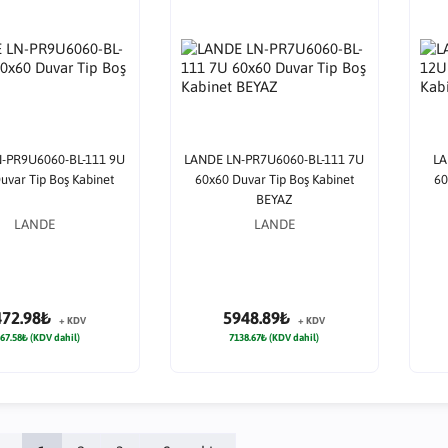
-PR9U6060-BL-111 9U
LANDE LN-PR7U6060-BL-111 7U
LA
uvar Tip Boş Kabinet
60x60 Duvar Tip Boş Kabinet
60
BEYAZ
LANDE
LANDE
472.98₺
5948.89₺
+ KDV
+ KDV
67.58₺ (KDV dahil)
7138.67₺ (KDV dahil)