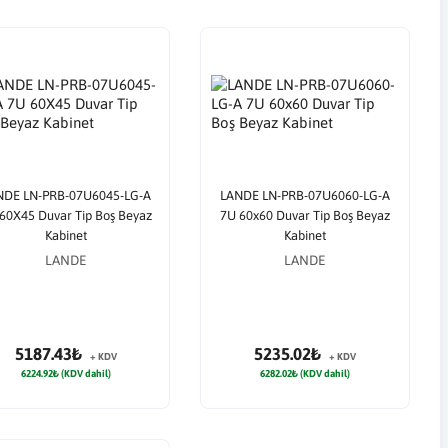
NDE LN-PRB-07U6045-LG-A
LANDE LN-PRB-07U6060-LG-A
60X45 Duvar Tip Boş Beyaz
7U 60x60 Duvar Tip Boş Beyaz
Kabinet
Kabinet
LANDE
LANDE
5187.43₺
5235.02₺
+ KDV
+ KDV
6224.92₺ (KDV dahil)
6282.02₺ (KDV dahil)