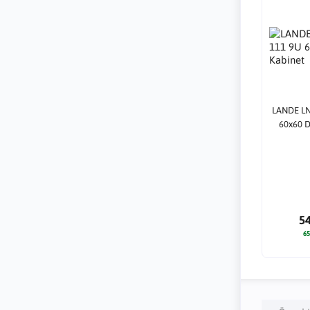
LANDE LN
60x60 D
5
65