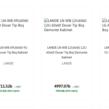
LN-WB-09U6060 9U
LANDE LN-WB-12U6060 12U
LA
uvar Tip Boş Kabinet
60x60 Duvar Tip Boş Demonte
7U 
Kabinet
LANDE
LANDE
711.52₺
4997.07₺
+ KDV
+ KDV
53.82₺ (KDV dahil)
5996.48₺ (KDV dahil)