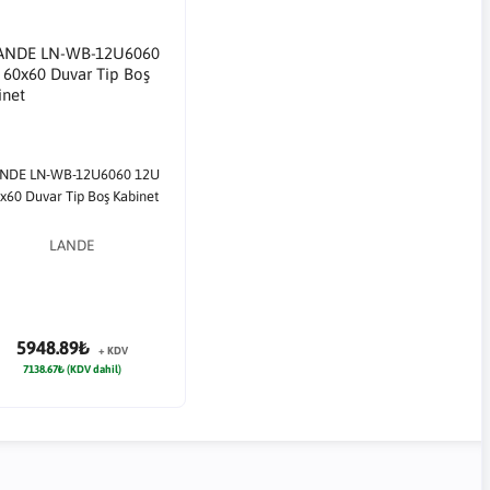
NDE LN-WB-12U6060 12U
x60 Duvar Tip Boş Kabinet
LANDE
5948.89₺
+ KDV
7138.67₺ (KDV dahil)