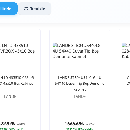
ltrele
Temizle
N-ID-453510-028-LG
LANDE STB04U5440LG 4U
LA
 45x10 Boş Kabinet
54X40 Duvar Tip Boş Demonte
D
Kabinet
LANDE
LANDE
522.92₺
1665.69₺
+ KDV
+ KDV
27.50₺ (KDV dahil)
1998.83₺ (KDV dahil)