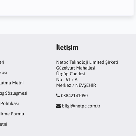
İletişim
eri
Netpc Teknoloji Limited Şirketi
Güzelyurt Mahallesi
kası
Ürgüp Caddesi
No : 61 / A
latma Metni
Merkez / NEVŞEHİR
tış Sözleşmesi
03842141050
 Politikası
bilgi@netpc.com.tr
ndirme Formu
etni