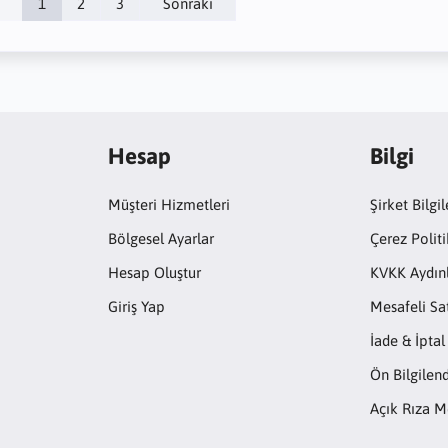
1
2
3
Sonraki
Hesap
Bilgi
Müşteri Hizmetleri
Şirket Bilgil
Bölgesel Ayarlar
Çerez Politi
Hesap Oluştur
KVKK Aydın
Giriş Yap
Mesafeli Sa
İade & İptal
Ön Bilgile
Açık Rıza M