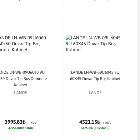
ANDE LN-WB-09U6060 9U
LANDE LN-WB-09U6045 9U
60 Duvar Tip Boş Demonte
60X45 Duvar Tip Boş Kabinet
Kabinet
LANDE
LANDE
3995.83₺
4521.15₺
+ KDV
+ KDV
4795₺ (KDV dahil)
5425.38₺ (KDV dahil)