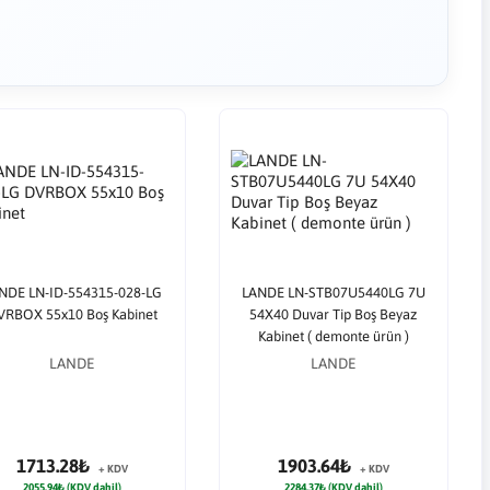
NDE LN-ID-554315-028-LG
LANDE LN-STB07U5440LG 7U
VRBOX 55x10 Boş Kabinet
54X40 Duvar Tip Boş Beyaz
Kabinet ( demonte ürün )
LANDE
LANDE
1713.28₺
1903.64₺
+ KDV
+ KDV
2055.94₺ (KDV dahil)
2284.37₺ (KDV dahil)