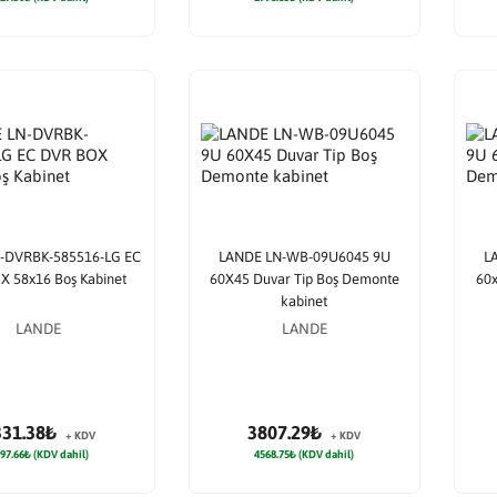
-DVRBK-585516-LG EC
LANDE LN-WB-09U6045 9U
L
 58x16 Boş Kabinet
60X45 Duvar Tip Boş Demonte
60x
kabinet
LANDE
LANDE
331.38₺
3807.29₺
+ KDV
+ KDV
97.66₺ (KDV dahil)
4568.75₺ (KDV dahil)