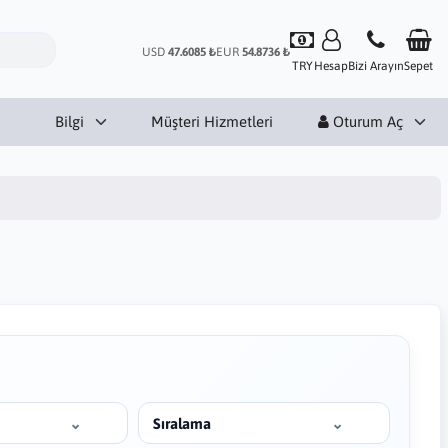
USD
47.6085 ₺
EUR
54.8736 ₺
TRY
Hesap
Bizi Arayın
Sepet
Bilgi
Müşteri Hizmetleri
Oturum Aç
Sıralama