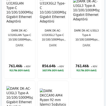
DARK DK-AC-
DARK DK-AC-
DARK DK-AC-U3GL3
U31XGLAN Type-C
U31X3GL2 Type-C
Type-A
10/100/1000Mbps
10/100/1000Mbps
10/100/1000Mbps
Gigabit Ethernet
Gigabit Ethernet
Gigabit Ethernet
DARK
DARK
DARK
Adaptörü
Adaptörü
Adaptörü
761.46₺
856.64₺
761.46₺
+ KDV
+ KDV
+ KDV
913.75₺ (KDV dahil)
1027.97₺ (KDV dahil)
913.75₺ (KDV dahil)