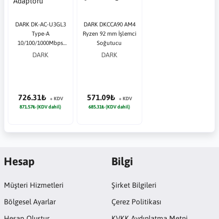
DARK DK-AC-U3GL3
DARK DKCCA90 AM4
Type-A
Ryzen 92 mm İşlemci
10/100/1000Mbps
Soğutucu
Gigabit Ethernet
DARK
DARK
Adaptörü
726.31₺
571.09₺
+ KDV
+ KDV
871.57₺ (KDV dahil)
685.31₺ (KDV dahil)
Hesap
Bilgi
Müşteri Hizmetleri
Şirket Bilgileri
Bölgesel Ayarlar
Çerez Politikası
Hesap Oluştur
KVKK Aydınlatma Metni