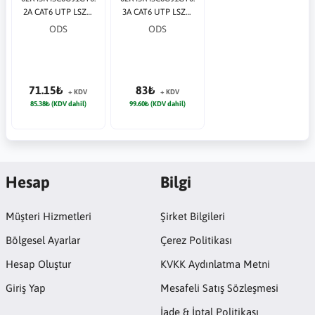
2A CAT6 UTP LSZH
3A CAT6 UTP LSZH
BAKIR 0.20 Metre Gri
BAKIR 0.30 Metre Gri
ODS
ODS
Patch Cord
Patch Cord
71.15₺
83₺
+ KDV
+ KDV
85.38₺ (KDV dahil)
99.60₺ (KDV dahil)
Hesap
Bilgi
Müşteri Hizmetleri
Şirket Bilgileri
Bölgesel Ayarlar
Çerez Politikası
Hesap Oluştur
KVKK Aydınlatma Metni
Giriş Yap
Mesafeli Satış Sözleşmesi
İade & İptal Politikası