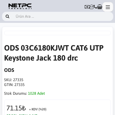
ODS 03C6180KJWT CAT6 UTP
Keystone Jack 180 drc
ODS
SKU:
27335
GTIN:
27335
Stok Durumu:
1028 Adet
71.15₺
+ KDV (%20)