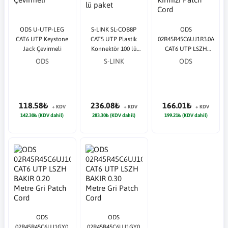
ODS U-UTP-LEG
S-LINK SL-COB8P
ODS
CAT6 UTP Keystone
CAT5 UTP Plastik
02R45R45C6UJ1R3.0A
Jack Çevirmeli
Konnektör 100 lü
CAT6 UTP LSZH
paket
BAKIR 3 Metre
ODS
S-LINK
ODS
Kırmızı Patch Cord
118.58₺
236.08₺
166.01₺
+ KDV
+ KDV
+ KDV
142.30₺ (KDV dahil)
283.30₺ (KDV dahil)
199.21₺ (KDV dahil)
ODS
ODS
02R45R45C6UJ1GY0.
02R45R45C6UJ1GY0.