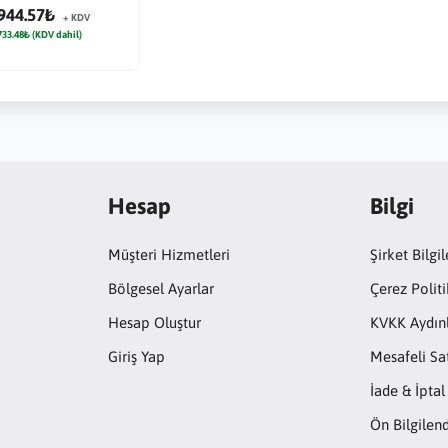
944.57₺
+ KDV
733.48₺ (KDV dahil)
Hesap
Bilgi
Müşteri Hizmetleri
Şirket Bilgil
Bölgesel Ayarlar
Çerez Politi
Hesap Oluştur
KVKK Aydın
Giriş Yap
Mesafeli Sa
İade & İptal
Ön Bilgile