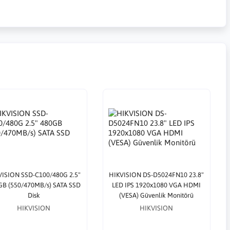
VISION SSD-C100/480G 2.5"
HIKVISION DS-D5024FN10 23.8"
GB (550/470MB/s) SATA SSD
LED IPS 1920x1080 VGA HDMI
Disk
(VESA) Güvenlik Monitörü
HIKVISION
HIKVISION