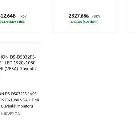
612.64₺
2327.66₺
+ KDV
+ KDV
35.17₺ (KDV dahil)
2793.19₺ (KDV dahil)
ON DS-D5032F3-1V0S
D 1920x1080 VGA HDMI
 Güvenlik Monitörü
HIKVISION