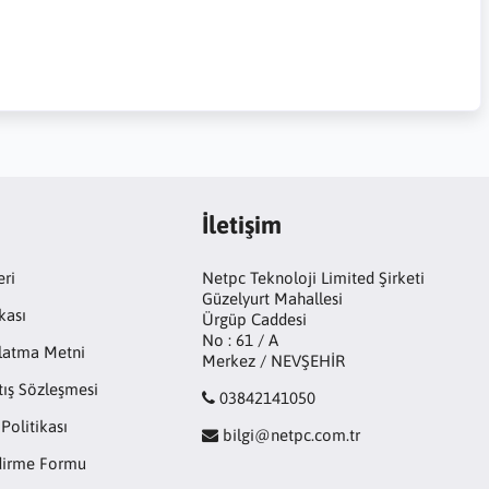
İletişim
eri
Netpc Teknoloji Limited Şirketi
Güzelyurt Mahallesi
kası
Ürgüp Caddesi
No : 61 / A
latma Metni
Merkez / NEVŞEHİR
tış Sözleşmesi
03842141050
 Politikası
bilgi@netpc.com.tr
ndirme Formu