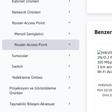
Kabinet Ürünleri
Network Ürünleri
Router-Access Point
Benzer
Menzil Genişletici
Router-Access Point
Sunucular
Switch
Yedekleme Ünitesi
HIKVISI
Projeksiyon ve Görüntüleme
Port 10/1
Ürünleri
GHz 2x
transmiss
Taşınabilir Bileşen-Aksesuar