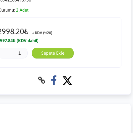
Durumu:
2 Adet
2998.20₺
+ KDV (%20)
597.84₺ (KDV dahil)
Sepete Ekle