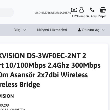
USD
47.5736 ₺
EUR
54.9087 ₺
TRY
Hesap
Bizi Arayın
Sepet
Bilgi
Müşteri Hizmetleri
Oturum Aç
KVISION DS-3WF0EC-2NT 2
rt 10/100Mbps 2.4Ghz 300Mbps
0m Asansör 2x7dbi Wireless
reless Bridge
VISION
39209
:
6942160495736