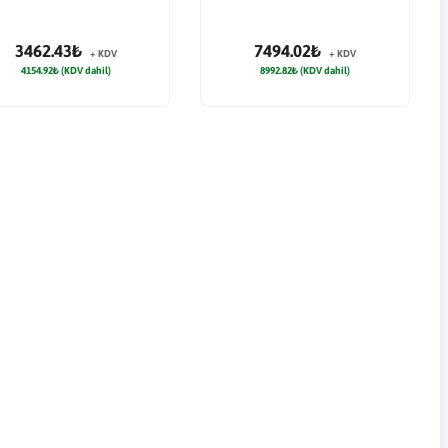
3462.43₺
7494.02₺
+ KDV
+ KDV
4154.92₺ (KDV dahil)
8992.82₺ (KDV dahil)