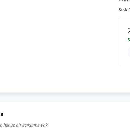
Stok 
3
ma
in henüz bir açıklama yok.