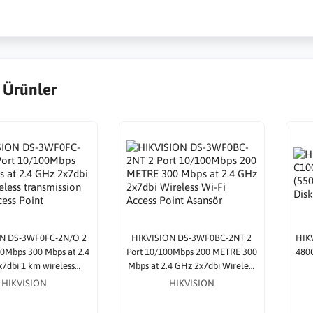
 Ürünler
ON DS-3WF0FC-2N/O 2
HIKVISION DS-3WF0BC-2NT 2
HIK
00Mbps 300 Mbps at 2.4
Port 10/100Mbps 200 METRE 300
480
7dbi 1 km wireless
Mbps at 2.4 GHz 2x7dbi Wireless
ion Wi-Fi Access Point
Wi-Fi Access Point Asansör
HIKVISION
HIKVISION