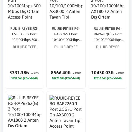
RUIJIE-REYEE RG-
RUIJIE-REYEE RG-
RUIJIE-REYEE RG-
EST100-E 2 Port
RAP2266 1 Port
RAP6262(G) 2 Port
10/100Mbps 300
10/100/1000Mbps
10/100/1000Mbps
Mbps Dış Ortam
AX3000 2 Anten
AX1800 2 Anten Dış
RUIJIE-REYEE
RUIJIE-REYEE
RUIJIE-REYEE
Access Point
Tavan Tipi Access
Ortam Access Point
Point
3331.38₺
8566.40₺
10430.03₺
+ KDV
+ KDV
+ KDV
3997.66₺ (KDV dahil)
10279.68₺ (KDV dahil)
12516.04₺ (KDV dahil)