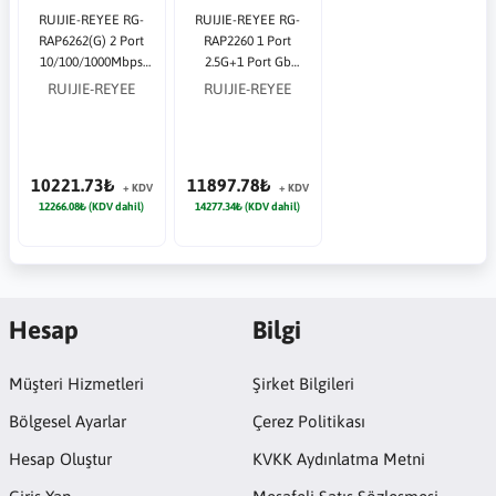
RUIJIE-REYEE RG-
RUIJIE-REYEE RG-
RAP6262(G) 2 Port
RAP2260 1 Port
10/100/1000Mbps
2.5G+1 Port Gb
AX1800 2 Anten Dış
AX3000 2 Anten
RUIJIE-REYEE
RUIJIE-REYEE
Ortam Access Point
Tavan Tipi Access
Point
10221.73₺
11897.78₺
+ KDV
+ KDV
12266.08₺ (KDV dahil)
14277.34₺ (KDV dahil)
Hesap
Bilgi
Müşteri Hizmetleri
Şirket Bilgileri
Bölgesel Ayarlar
Çerez Politikası
Hesap Oluştur
KVKK Aydınlatma Metni