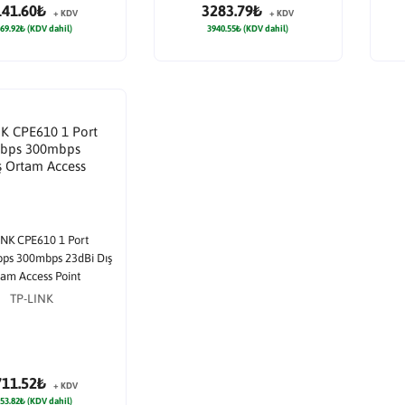
141.60₺
3283.79₺
+ KDV
+ KDV
69.92₺ (KDV dahil)
3940.55₺ (KDV dahil)
INK CPE610 1 Port
ps 300mbps 23dBi Dış
am Access Point
TP-LINK
711.52₺
+ KDV
53.82₺ (KDV dahil)