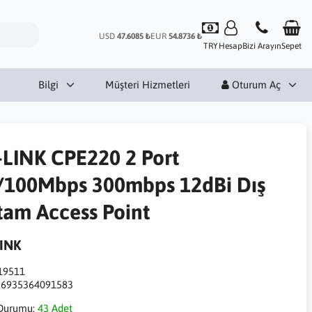
USD
47.6085 ₺
EUR
54.8736 ₺
TRY
Hesap
Bizi Arayın
Sepet
Bilgi
Müşteri Hizmetleri
Oturum Aç
-LINK CPE220 2 Port
/100Mbps 300mbps 12dBi Dış
tam Access Point
LINK
19511
:
6935364091583
Durumu:
43 Adet