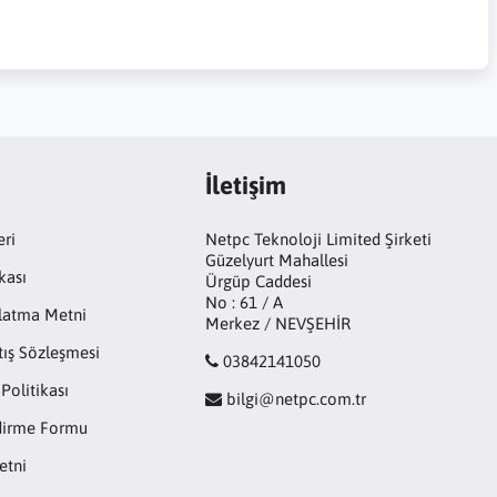
İletişim
eri
Netpc Teknoloji Limited Şirketi
Güzelyurt Mahallesi
kası
Ürgüp Caddesi
No : 61 / A
latma Metni
Merkez / NEVŞEHİR
tış Sözleşmesi
03842141050
 Politikası
bilgi@netpc.com.tr
ndirme Formu
etni