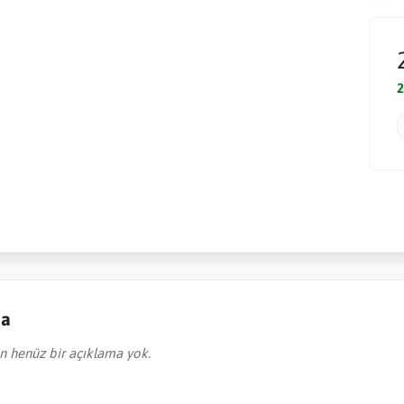
2
ma
in henüz bir açıklama yok.