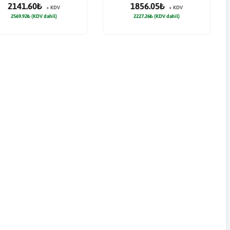
2141.60₺
1856.05₺
+ KDV
+ KDV
2569.92₺ (KDV dahil)
2227.26₺ (KDV dahil)