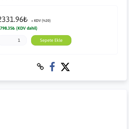
2331.96₺
+ KDV (%20)
798.35₺ (KDV dahil)
Sepete Ekle