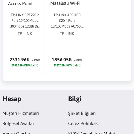
TP-LINK CPE220 2
TP-LINK ARCHER
Port 10/100Mbps
C20 4 Port
300mbps 12dBi Dış
10/100Mbps AC750 3
Ortam Access Point
Anten Masaüstü Wi-
TP-LINK
TP-LINK
Fi Router
2331.96₺
1856.05₺
+ KDV
+ KDV
2798.35₺ (KDV dahil)
2227.26₺ (KDV dahil)
Hesap
Bilgi
Müşteri Hizmetleri
Şirket Bilgileri
Bölgesel Ayarlar
Çerez Politikası
Hesap Oluştur
KVKK Aydınlatma Metni