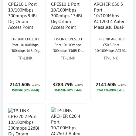
TP-LINK CPE210 1
TP-LINK CPE510 1
TP-LINK ARCHER
Port 10/100Mbps
Port 10/100Mbps
C50 5 Port
300mbps 9dBi Dış
300mbps 13dBi Dış
10/100Mbps AC1200
Ortam Access Point
Ortam Access Point
4 Anten Masaüstü
TP-LINK
TP-LINK
TP-LINK
Dual-Band Wi-Fi
Router
2141.60₺
3283.79₺
2141.60₺
+ KDV
+ KDV
+ KDV
2569.92₺ (KDV dahil)
3940.55₺ (KDV dahil)
2569.92₺ (KDV dahil)