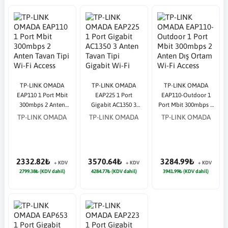
TP-LINK OMADA
TP-LINK OMADA
TP-LINK OMADA
EAP110 1 Port Mbit
EAP225 1 Port
EAP110-Outdoor 1
300mbps 2 Anten
Gigabit AC1350 3
Port Mbit 300mbps 2
Tavan Tipi Wi-Fi
Anten Tavan Tipi
Anten Dış Ortam Wi-
TP-LINK OMADA
TP-LINK OMADA
TP-LINK OMADA
Access Point
Gigabit Wi-Fi Access
Fi Access Point
Point
2332.82₺
3570.64₺
3284.99₺
+ KDV
+ KDV
+ KDV
2799.38₺ (KDV dahil)
4284.77₺ (KDV dahil)
3941.99₺ (KDV dahil)