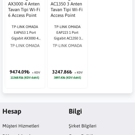
TP-LINK OMADA
TP-LINK OMADA
EAP653 1 Port
EAP223 1 Port
Gigabit AX3000 4
Gigabit AC1350 3
Anten Tavan Tipi Wi-
Anten Tavan Tipi Wi-
TP-LINK OMADA
TP-LINK OMADA
Fi 6 Access Point
Fi Access Point
9474.09₺
3247.86₺
+ KDV
+ KDV
11368.91₺ (KDV dahil)
3897.43₺ (KDV dahil)
Hesap
Bilgi
Müşteri Hizmetleri
Şirket Bilgileri