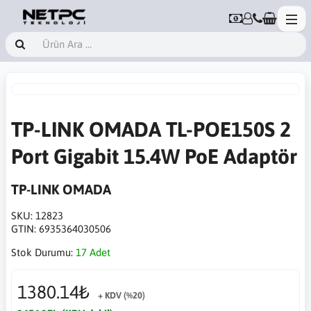
TP-LINK OMADA TL-POE150S 2
Port Gigabit 15.4W PoE Adaptör
TP-LINK OMADA
SKU:
12823
GTIN:
6935364030506
Stok Durumu:
17 Adet
1380.14₺
+ KDV (%20)