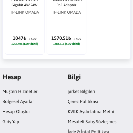
Gigabit 48V 24W
PoE Adaptör
Passive PoE Adaptör
TP-LINK OMADA
TP-LINK OMADA
1047₺
1570.51₺
+ KDV
+ KDV
1256.40₺ (KDV dahil)
1884.61₺ (KDV dahil)
Hesap
Bilgi
Müşteri Hizmetleri
Şirket Bilgileri
Bölgesel Ayarlar
Çerez Politikası
Hesap Oluştur
KVKK Aydınlatma Metni
Giriş Yap
Mesafeli Satış Sözleşmesi
İade & İptal Politikası