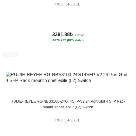
RUIJIE-REYEE
3391.88₺
+ KDV
4070.26₺ (KDV dahil)
RUIJIE-REYEE RG-NBS3100-24GT4SFP-V2 24 Port Gbit 4 SFP Rack
mount Yönetilebilir (L2) Switch
RUIJIE-REYEE