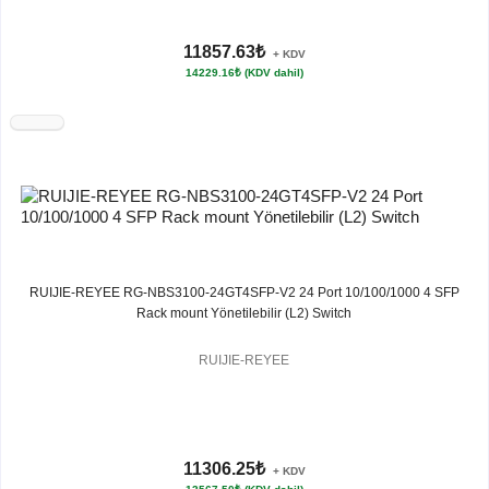
11857.63₺
+ KDV
14229.16₺ (KDV dahil)
RUIJIE-REYEE RG-NBS3100-24GT4SFP-V2 24 Port 10/100/1000 4 SFP
Rack mount Yönetilebilir (L2) Switch
RUIJIE-REYEE
11306.25₺
+ KDV