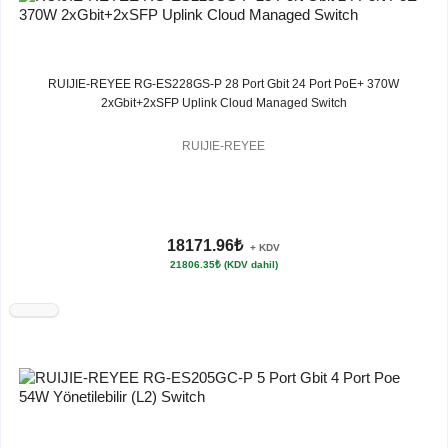
RUIJIE-REYEE RG-ES228GS-P 28 Port Gbit 24 Port PoE+ 370W
2xGbit+2xSFP Uplink Cloud Managed Switch
RUIJIE-REYEE
18171.96₺
+ KDV
21806.35₺ (KDV dahil)