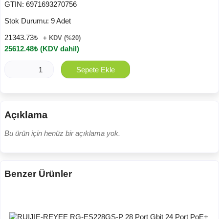
GTIN:
6971693270756
Stok Durumu:
9 Adet
21343.73₺
+ KDV (%20)
25612.48₺ (KDV dahil)
Sepete Ekle
Açıklama
Bu ürün için henüz bir açıklama yok.
Benzer Ürünler