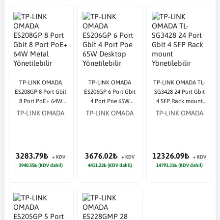
TP-LINK OMADA
TP-LINK OMADA
TP-LINK OMADA TL-
ES208GP 8 Port Gbit
ES206GP 6 Port Gbit
SG3428 24 Port Gbit
8 Port PoE+ 64W
4 Port Poe 65W
4 SFP Rack mount
Metal Yönetilebilir
Desktop Yönetilebilir
Yönetilebilir Switch
TP-LINK OMADA
TP-LINK OMADA
TP-LINK OMADA
Switch
Çelik Kasa Switch
3283.79₺
3676.02₺
12326.09₺
+ KDV
+ KDV
+ KDV
3940.55₺ (KDV dahil)
4411.22₺ (KDV dahil)
14791.31₺ (KDV dahil)