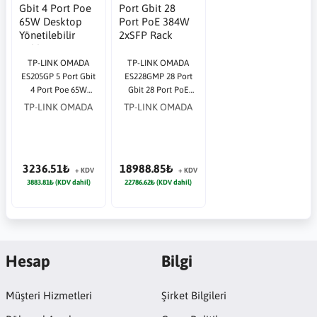
TP-LINK OMADA
TP-LINK OMADA
ES205GP 5 Port Gbit
ES228GMP 28 Port
4 Port Poe 65W
Gbit 28 Port PoE
Desktop Yönetilebilir
384W 2xSFP Rack
TP-LINK OMADA
TP-LINK OMADA
Çelik Kasa Switch
mount Yönetilebilir
Switch
3236.51₺
18988.85₺
+ KDV
+ KDV
3883.81₺ (KDV dahil)
22786.62₺ (KDV dahil)
Hesap
Bilgi
Müşteri Hizmetleri
Şirket Bilgileri