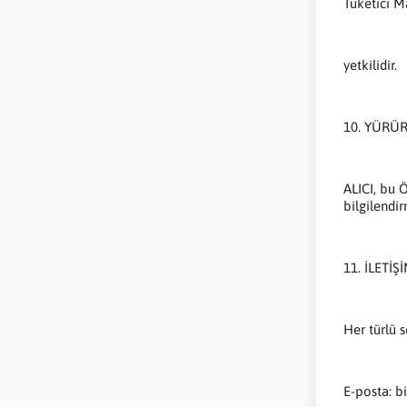
Tüketici 
yetkilidir.
10. YÜRÜ
ALICI, bu 
bilgilendir
11. İLETİŞ
Her türlü s
E-posta: b