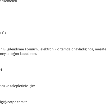
Mahkemeleri
RLÜK
Ön Bilgilendirme Formu’nu elektronik ortamda onayladığında, mesafe
meyi aldığını kabul eder.
İM
oru ve talepleriniz için:
ilgi@netpc.com.tr