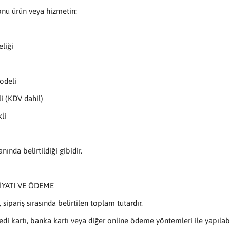
onu ürün veya hizmetin:
eliği
odeli
li (KDV dahil)
li
anında belirtildiği gibidir.
İYATI VE ÖDEME
, sipariş sırasında belirtilen toplam tutardır.
di kartı, banka kartı veya diğer online ödeme yöntemleri ile yapılabil