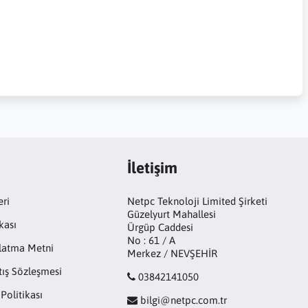
İletişim
eri
Netpc Teknoloji Limited Şirketi
Güzelyurt Mahallesi
kası
Ürgüp Caddesi
No : 61 / A
latma Metni
Merkez / NEVŞEHİR
tış Sözleşmesi
03842141050
 Politikası
bilgi@netpc.com.tr