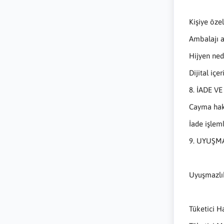
Kişiye özel
Ambalajı a
Hijyen ned
Dijital içe
8. İADE V
Cayma hakk
İade işleml
9. UYUŞM
Uyuşmazlık
Tüketici H