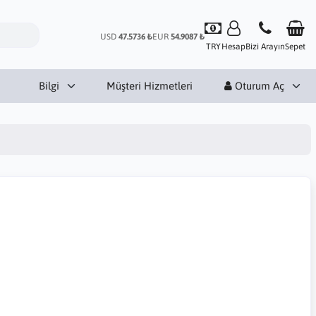
USD
47.5736 ₺
EUR
54.9087 ₺
TRY
Hesap
Bizi Arayın
Sepet
Bilgi
Müşteri Hizmetleri
Oturum Aç