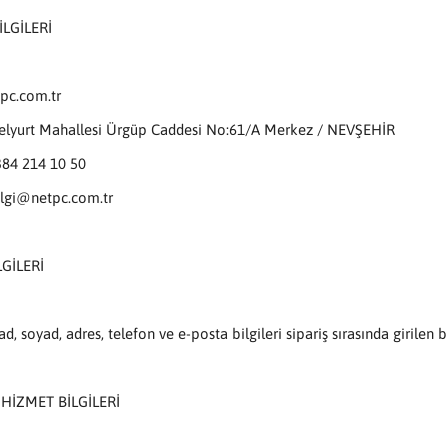
BİLGİLERİ
pc.com.tr
zelyurt Mahallesi Ürgüp Caddesi No:61/A Merkez / NEVŞEHİR
384 214 10 50
ilgi@netpc.com.tr
LGİLERİ
 ad, soyad, adres, telefon ve e-posta bilgileri sipariş sırasında girilen 
 HİZMET BİLGİLERİ