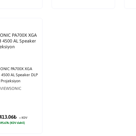
ONIC PA700X XGA
 4500 AL Speaker DLP
Projeksiyon
VIEWSONIC
413.06₺
+ KDV
695.67₺ (KDV dahil)