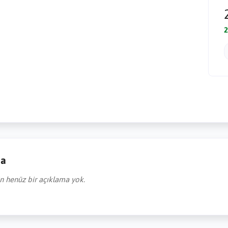
2
ma
in henüz bir açıklama yok.