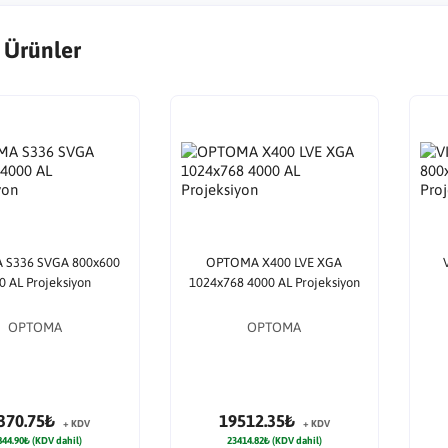
 Ürünler
S336 SVGA 800x600
OPTOMA X400 LVE XGA
0 AL Projeksiyon
1024x768 4000 AL Projeksiyon
OPTOMA
OPTOMA
370.75₺
19512.35₺
+ KDV
+ KDV
844.90₺ (KDV dahil)
23414.82₺ (KDV dahil)