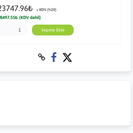
23747.96₺
+ KDV (%20)
8497.55₺ (KDV dahil)
Sepete Ekle