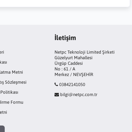
İletişim
eri
Netpc Teknoloji Limited Şirketi
Güzelyurt Mahallesi
kası
Ürgüp Caddesi
No : 61 / A
latma Metni
Merkez / NEVŞEHİR
tış Sözleşmesi
03842141050
 Politikası
bilgi@netpc.com.tr
ndirme Formu
etni