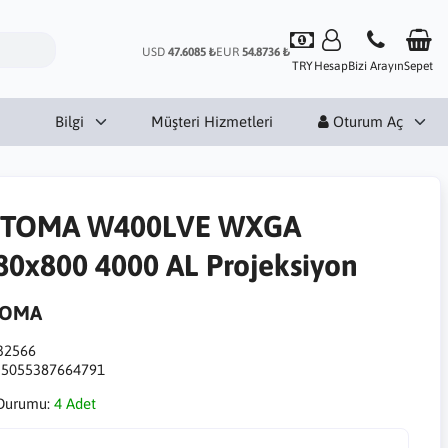
USD
47.6085 ₺
EUR
54.8736 ₺
TRY
Hesap
Bizi Arayın
Sepet
Bilgi
Müşteri Hizmetleri
Oturum Aç
TOMA W400LVE WXGA
80x800 4000 AL Projeksiyon
TOMA
32566
:
5055387664791
Durumu:
4 Adet