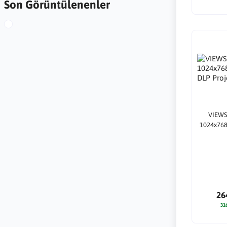
Son Görüntülenenler
VIEWS
1024x768
26
31