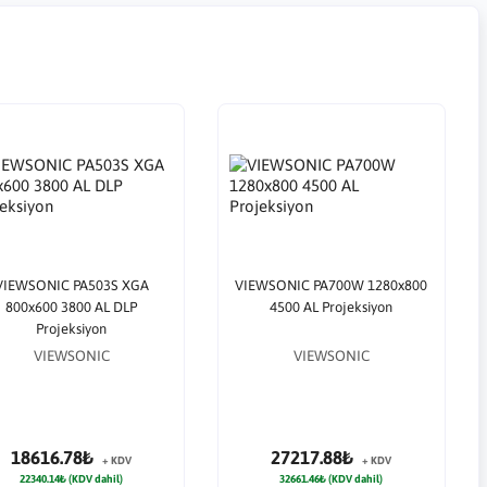
VIEWSONIC PA503S XGA
VIEWSONIC PA700W 1280x800
800x600 3800 AL DLP
4500 AL Projeksiyon
Projeksiyon
VIEWSONIC
VIEWSONIC
18616.78₺
27217.88₺
+ KDV
+ KDV
22340.14₺ (KDV dahil)
32661.46₺ (KDV dahil)