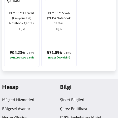
PLM 15.6" Lacivert
PLM 15.6" Siyah
(Canyoncase)
(YF15) Notebook
Notebook Çantası
Çantası
PLM
PLM
904.23₺
571.09₺
+ KDV
+ KDV
1085.08₺ (KDV dahil)
685.31₺ (KDV dahil)
Hesap
Bilgi
Müşteri Hizmetleri
Şirket Bilgileri
Bölgesel Ayarlar
Çerez Politikası
Hesap Oluştur
KVKK Aydınlatma Metni