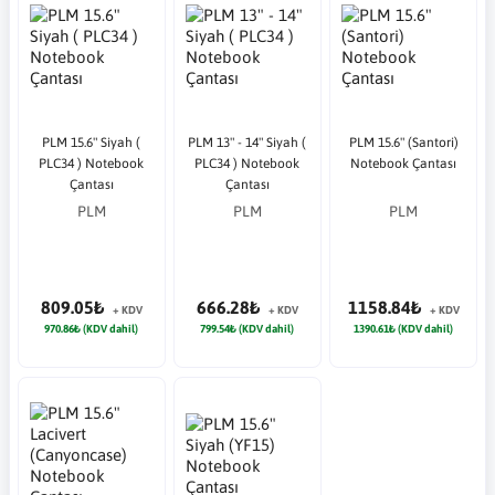
PLM 15.6" Siyah (
PLM 13" - 14" Siyah (
PLM 15.6" (Santori)
PLC34 ) Notebook
PLC34 ) Notebook
Notebook Çantası
Çantası
Çantası
PLM
PLM
PLM
809.05₺
666.28₺
1158.84₺
+ KDV
+ KDV
+ KDV
970.86₺ (KDV dahil)
799.54₺ (KDV dahil)
1390.61₺ (KDV dahil)