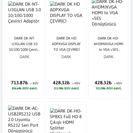
DARK DK-NT-
DARK DK HD
DARK DK-HD-
U3GLAN USB 3.0
ADPXVGA DISPLAY
AHDMIXVGA HDMI
10/100/1000 Çevirici
TO VGA ÇEVİRİCİ
to VGA +SES
Adaptör
Dönüştürücü
DARK
DARK
DARK
713.87₺
428.32₺
428.32₺
+ KDV
+ KDV
+ KDV
856.64₺ (KDV dahil)
513.98₺ (KDV dahil)
513.98₺ (KDV dahil)