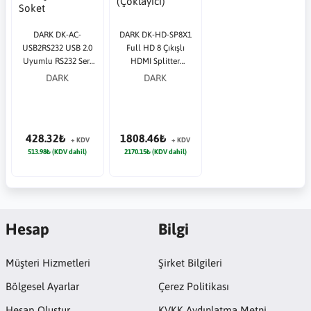
DARK DK-AC-
DARK DK-HD-SP8X1
USB2RS232 USB 2.0
Full HD 8 Çıkışlı
Uyumlu RS232 Seri
HDMI Splitter
Port Dönüştürücü
(Çoklayıcı)
DARK
DARK
Soket
428.32₺
1808.46₺
+ KDV
+ KDV
513.98₺ (KDV dahil)
2170.15₺ (KDV dahil)
Hesap
Bilgi
Müşteri Hizmetleri
Şirket Bilgileri
Bölgesel Ayarlar
Çerez Politikası
Hesap Oluştur
KVKK Aydınlatma Metni