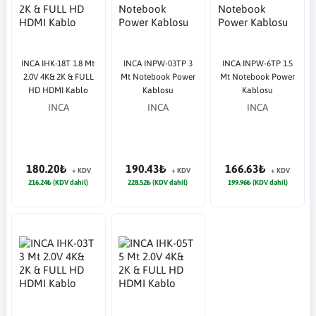
INCA IHK-18T 1.8 Mt
INCA INPW-03TP 3
INCA INPW-6TP 1.5
2.0V 4K& 2K & FULL
Mt Notebook Power
Mt Notebook Power
HD HDMI Kablo
Kablosu
Kablosu
INCA
INCA
INCA
180.20₺
190.43₺
166.63₺
+ KDV
+ KDV
+ KDV
216.24₺ (KDV dahil)
228.52₺ (KDV dahil)
199.96₺ (KDV dahil)