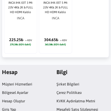
INCA IHK-03T 3 Mt
INCA IHK-05T 5 Mt
2.0V 4K& 2K & FULL
2.0V 4K& 2K & FULL
HD HDMI Kablo
HD HDMI Kablo
INCA
INCA
225.25₺
304.65₺
+ KDV
+ KDV
270.30₺ (KDV dahil)
365.58₺ (KDV dahil)
Hesap
Bilgi
Müşteri Hizmetleri
Şirket Bilgileri
Bölgesel Ayarlar
Çerez Politikası
Hesap Oluştur
KVKK Aydınlatma Metni
Giriş Yap
Mesafeli Satış Sözleşmesi