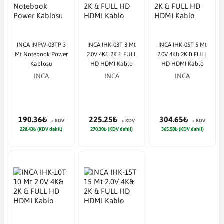
INCA INPW-03TP 3
INCA IHK-03T 3 Mt
INCA IHK-05T 5 Mt
Mt Notebook Power
2.0V 4K& 2K & FULL
2.0V 4K& 2K & FULL
Kablosu
HD HDMI Kablo
HD HDMI Kablo
INCA
INCA
INCA
190.36₺
225.25₺
304.65₺
+ KDV
+ KDV
+ KDV
228.43₺ (KDV dahil)
270.30₺ (KDV dahil)
365.58₺ (KDV dahil)