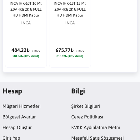
INCA IHK-10T 10 Mt
INCA IHK-15T 15 Mt
2.0V 4K& 2K & FULL
2.0V 4K& 2K & FULL
HD HDMI Kablo
HD HDMI Kablo
INCA
INCA
484.22₺
675.77₺
+ KDV
+ KDV
581.06₺ (KDV dahil)
810.92₺ (KDV dahil)
Hesap
Bilgi
Müşteri Hizmetleri
Şirket Bilgileri
Bölgesel Ayarlar
Çerez Politikası
Hesap Oluştur
KVKK Aydınlatma Metni
Giriş Yap
Mesafeli Satış Sözleşmesi