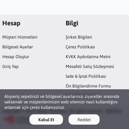
Hesap
Bilgi
Müşteri Hizmetleri
Şirket Bilgileri
Bölgesel Ayarlar
Çerez Politikası
Hesap Oluştur
KVKK Aydınlatma Metni
Giriş Yap
Mesafeli Satış Sözleşmesi
İade & İptal Politikası
Ön Bilgilendirme Formu
Açık Rıza Metni
Alışveriş sepetinizi ve bölgesel ayarlarınızı ziyaretler arasında
saklamak ve müşterilerimizin web sitemizi nasıl kullandığını
anlamak için çerez kullanıyoruz.
Copyright © 2026 Netpc Teknoloji. All rights reserved ·
NETPC®
Kabul Et
Reddet
ETBİS'e Kayıtlıdır