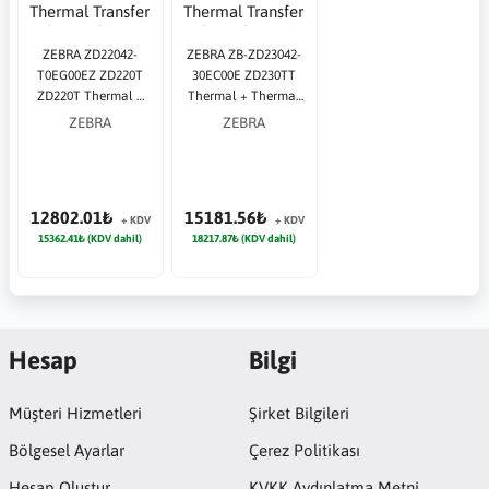
ZEBRA ZD22042-
ZEBRA ZB-ZD23042-
T0EG00EZ ZD220T
30EC00E ZD230TT
ZD220T Thermal +
Thermal + Thermal
Thermal Transfer
Transfer Usb +
ZEBRA
ZEBRA
Usb 203 dpi Barkod
Ethernet 203 dpi
Yazıcı
Barkod Yazıcı
12802.01₺
15181.56₺
+ KDV
+ KDV
15362.41₺ (KDV dahil)
18217.87₺ (KDV dahil)
Hesap
Bilgi
Müşteri Hizmetleri
Şirket Bilgileri
Bölgesel Ayarlar
Çerez Politikası
Hesap Oluştur
KVKK Aydınlatma Metni