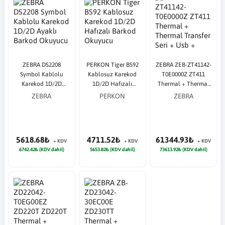
ZEBRA DS2208
PERKON Tiger BS92
ZEBRA ZEB-ZT41142-
Symbol Kablolu
Kablosuz Karekod
T0E0000Z ZT411
Karekod 1D/2D
1D/2D Hafızalı
Thermal + Thermal
Ayaklı Barkod
Barkod Okuyucu
Transfer Seri + Usb +
ZEBRA
PERKON
ZEBRA
Okuyucu
Ethernet + Blueto
356 mm/sn 203 dpi
Endüstriyel
5618.68₺
4711.52₺
61344.93₺
+ KDV
+ KDV
+ KDV
6742.42₺ (KDV dahil)
5653.82₺ (KDV dahil)
73613.92₺ (KDV dahil)