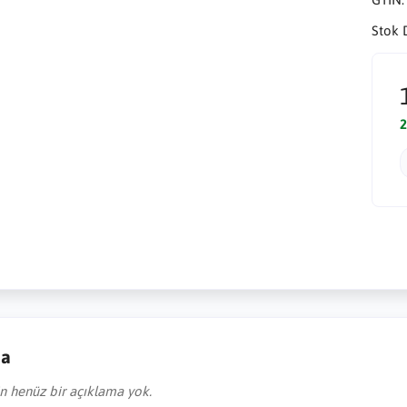
Stok 
2
ma
in henüz bir açıklama yok.