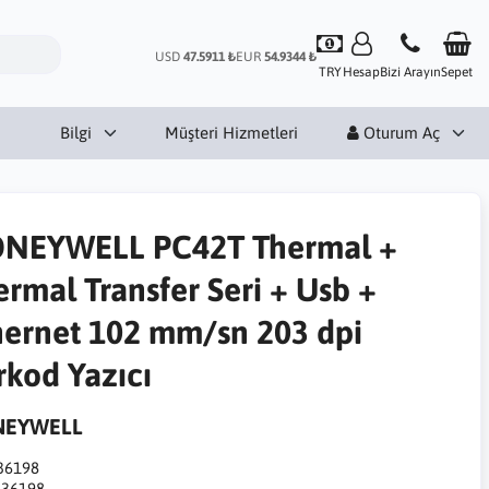
USD
47.5911 ₺
EUR
54.9344 ₺
TRY
Hesap
Bizi Arayın
Sepet
Bilgi
Müşteri Hizmetleri
Oturum Aç
NEYWELL PC42T Thermal +
ermal Transfer Seri + Usb +
hernet 102 mm/sn 203 dpi
rkod Yazıcı
EYWELL
36198
:
36198