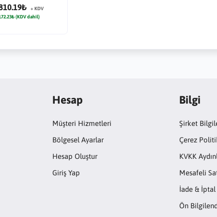
810.19₺
+ KDV
172.23₺ (KDV dahil)
Hesap
Bilgi
Müşteri Hizmetleri
Şirket Bilgil
Bölgesel Ayarlar
Çerez Politi
Hesap Oluştur
KVKK Aydın
Giriş Yap
Mesafeli Sa
İade & İptal
Ön Bilgile