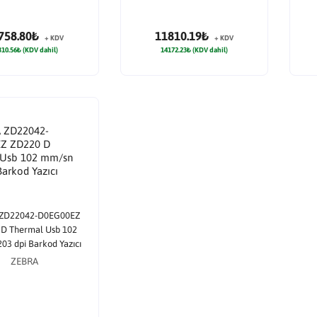
758.80₺
11810.19₺
+ KDV
+ KDV
310.56₺ (KDV dahil)
14172.23₺ (KDV dahil)
ZD22042-D0EG00EZ
D Thermal Usb 102
03 dpi Barkod Yazıcı
ZEBRA