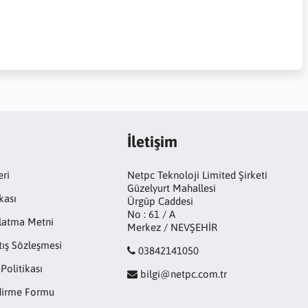
İletişim
eri
Netpc Teknoloji Limited Şirketi
Güzelyurt Mahallesi
kası
Ürgüp Caddesi
No : 61 / A
latma Metni
Merkez / NEVŞEHİR
tış Sözleşmesi
03842141050
 Politikası
bilgi@netpc.com.tr
ndirme Formu