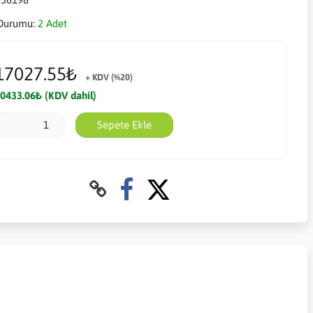
Durumu:
2 Adet
17027.55₺
+ KDV (%20)
0433.06₺ (KDV dahil)
Sepete Ekle