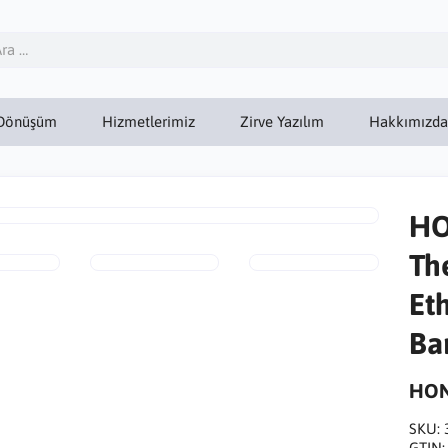
Dönüşüm
Hizmetlerimiz
Zirve Yazılım
Hakkımızda
HO
Th
Et
Ba
HON
SKU:
GTIN