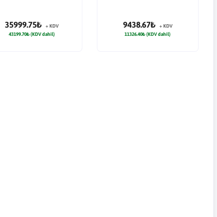
35999.75₺
9438.67₺
+ KDV
+ KDV
43199.70₺ (KDV dahil)
11326.40₺ (KDV dahil)