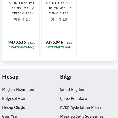
XPRINTER Xp-490B
XPRINTER Xp-470B
Thermal Usb 152
Thermal Usb 152
mm/sn 203 dpi
mm/sn 203 dpi
Barkod Yazıcı
Barkod Yazıcı
XPRINTER
XPRINTER
9470.63₺
9395.94₺
+ KDV
+ KDV
11364.76₺ (KDV dahil)
11275.13₺ (KDV dahil)
Hesap
Bilgi
Müşteri Hizmetleri
Şirket Bilgileri
Bölgesel Ayarlar
Çerez Politikası
Hesap Oluştur
KVKK Aydınlatma Metni
Giriş Yap
Mesafeli Satış Sözleşmesi