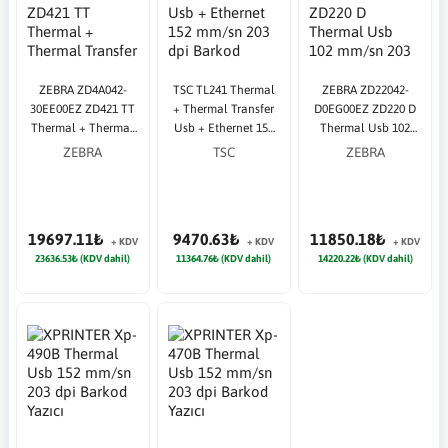
ZEBRA ZD4A042-
TSC TL241 Thermal
ZEBRA ZD22042-
30EE00EZ ZD421 TT
+ Thermal Transfer
D0EG00EZ ZD220 D
Thermal + Thermal
Usb + Ethernet 152
Thermal Usb 102
Transfer Usb +
mm/sn 203 dpi
mm/sn 203 dpi
ZEBRA
TSC
ZEBRA
Ethernet 203 dpi
Barkod Yazıcı
Barkod Yazıcı
Barkod Yazıcı
19697.11₺
9470.63₺
11850.18₺
+ KDV
+ KDV
+ KDV
23636.53₺ (KDV dahil)
11364.76₺ (KDV dahil)
14220.22₺ (KDV dahil)