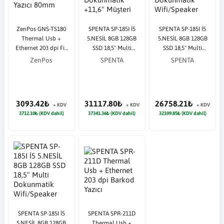
ZenPos GNS-TS180
SPENTA SP-185I İ5
SPENTA SP-185I İ5
Thermal Usb +
5.NESİL 8GB 128GB
5.NESİL 8GB 128GB
Ethernet 203 dpi Fiş
SSD 18,5" Multi
SSD 18,5" Multi
Yazıcı 80mm
Dokunmatik +11,6"
Dokunmatik
ZenPos
SPENTA
SPENTA
Müşteri Gör Ekranı
Wifi/Speaker Pos PC
Wifi/Speaker Pos PC
3093.42₺
31117.80₺
26758.21₺
+ KDV
+ KDV
+ KDV
3712.10₺ (KDV dahil)
37341.36₺ (KDV dahil)
32109.85₺ (KDV dahil)
SPENTA SP-185I İ5
SPENTA SPR-211D
5.NESİL 8GB 128GB
Thermal Usb +