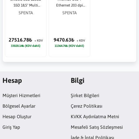
SSD 18,5" Multi
Ethernet 203 dpi
Dokunmatik
Barkod Yazıcı
SPENTA
SPENTA
Wifi/Speaker Pos PC
27516.78₺
9470.63₺
+ KDV
+ KDV
33020.14₺ (KDV dahil)
11364.76₺ (KDV dahil)
Hesap
Bilgi
Müşteri Hizmetleri
Şirket Bilgileri
Bölgesel Ayarlar
Çerez Politikası
Hesap Oluştur
KVKK Aydınlatma Metni
Giriş Yap
Mesafeli Satış Sözleşmesi
İade & İptal Politikası