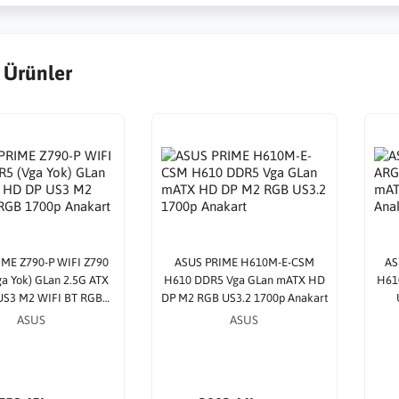
 Ürünler
ME Z790-P WIFI Z790
ASUS PRIME H610M-E-CSM
AS
a Yok) GLan 2.5G ATX
H610 DDR5 Vga GLan mATX HD
H61
US3 M2 WIFI BT RGB
DP M2 RGB US3.2 1700p Anakart
700p Anakart
ASUS
ASUS