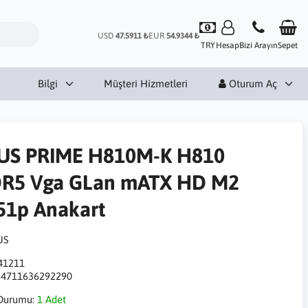
USD
47.5911 ₺
EUR
54.9344 ₺
TRY
Hesap
Bizi Arayın
Sepet
Bilgi
Müşteri Hizmetleri
Oturum Aç
US PRIME H810M-K H810
R5 Vga GLan mATX HD M2
51p Anakart
41211
:
4711636292290
Durumu:
1 Adet