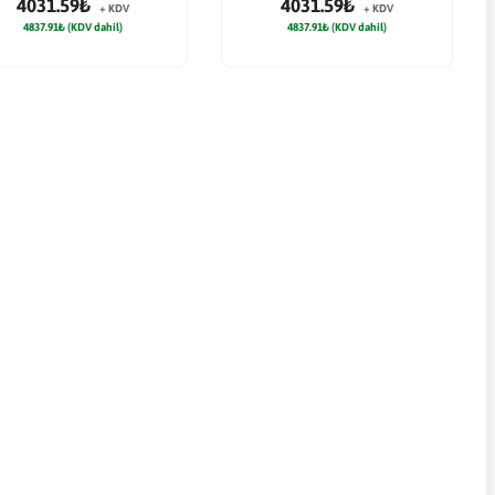
4031.59₺
4031.59₺
+ KDV
+ KDV
4837.91₺ (KDV dahil)
4837.91₺ (KDV dahil)