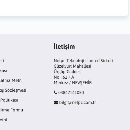
İletişim
eri
Netpc Teknoloji Limited Şirketi
Güzelyurt Mahallesi
kası
Ürgüp Caddesi
No : 61 / A
latma Metni
Merkez / NEVŞEHİR
tış Sözleşmesi
03842141050
 Politikası
bilgi@netpc.com.tr
ndirme Formu
etni