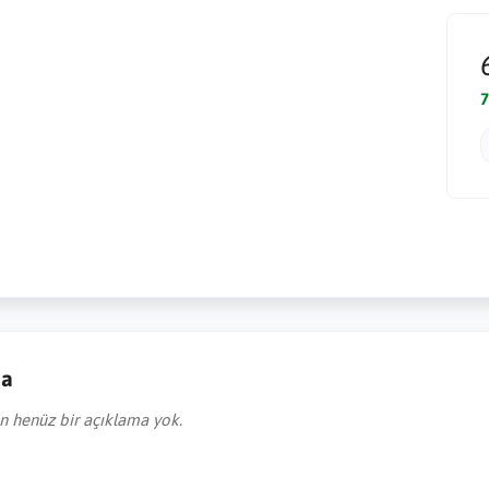
7
ma
in henüz bir açıklama yok.