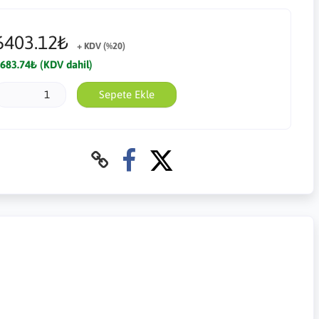
6403.12₺
+ KDV (%20)
683.74₺ (KDV dahil)
Sepete Ekle