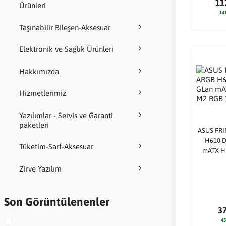
11
Ürünleri
14
Taşınabilir Bileşen-Aksesuar
Elektronik ve Sağlık Ürünleri
Hakkımızda
Hizmetlerimiz
Yazılımlar - Servis ve Garanti
paketleri
ASUS PRI
H610 D
Tüketim-Sarf-Aksesuar
mATX H
1
Zirve Yazılım
Son Görüntülenenler
3
45