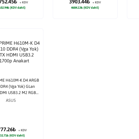
752.45₺
3903.44₺
+ KDV
+ KDV
102.94₺ (KDV dahil)
4684.13₺ (KDV dahil)
ME H610M-K D4 ARGB
DR4 (Vga Yok) GLan
DMI USB3.2 M2 RGB
700p Anakart
ASUS
777.26₺
+ KDV
32.71₺ (KDV dahil)