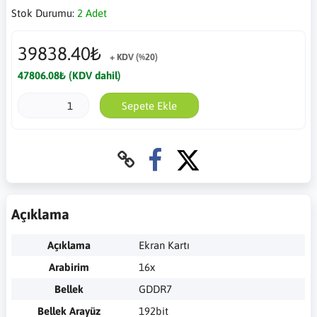
Stok Durumu:
2 Adet
39838.40₺
+ KDV (%20)
47806.08₺ (KDV dahil)
Sepete Ekle
Açıklama
Açıklama
Ekran Kartı
Arabirim
16x
Bellek
GDDR7
Bellek Arayüz
192bit