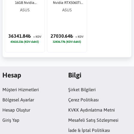
16GB Nvidia
Nvidia RTX5060Ti
RTX5060Ti GDDR7
GDDR7 128bit HDMI
ASUS
ASUS
128bit HDMI 3xDP
3xDP 16x Ekran Kartı
16x Ekran Kartı
36341.84₺
27030.64₺
+ KDV
+ KDV
43610.21₺ (KDV dahil)
32436.77₺ (KDV dahil)
Hesap
Bilgi
Müşteri Hizmetleri
Şirket Bilgileri
Bölgesel Ayarlar
Çerez Politikası
Hesap Oluştur
KVKK Aydınlatma Metni
Giriş Yap
Mesafeli Satış Sözleşmesi
İade & İptal Politikası