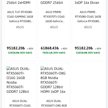
ASUS TUF-RTX5080-
ASUS PRIME-
ASUS PRIME-
O16G-GAMING 16GB
RTX5070TI-O16G
RTX5080-O16G 16GB
Geforce RTX5080
16GB Geforce
Geforce RTX5080
GDDR7 256bit
RTX5070Ti GDDR7
GDDR7 256bit HDMI
ASUS
ASUS
ASUS
2xHDMI 3xDP 16x
256bit 2xHDMI 3xDP
3xDP 16x Ekran Kartı
Ekran Kartı (ARGB)
16x Ekran Kartı
(ARGB)
(ARGB)
95182.20₺
61868.43₺
95182.20₺
+ KDV
+ KDV
+ KDV
114218.64₺ (KDV dahil)
74242.12₺ (KDV dahil)
114218.64₺ (KDV dahil)
ASUS DUAL-
ASUS DUAL-
RTX5060TI-O16G
RTX5060TI-O8G 8GB