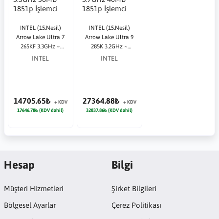
INTEL (15.Nesil)
INTEL (15.Nesil)
Arrow Lake Ultra 7
Arrow Lake Ultra 9
265KF 3.3GHz ~
285K 3.2GHz ~
5.5GHz 36MB 1851p
5.7GHz 40MB 1851p
INTEL
INTEL
İşlemci Tray (Fansız)
İşlemci Tray (Fansız)
14705.65₺
27364.88₺
+ KDV
+ KDV
17646.78₺ (KDV dahil)
32837.86₺ (KDV dahil)
Hesap
Bilgi
Müşteri Hizmetleri
Şirket Bilgileri
Bölgesel Ayarlar
Çerez Politikası