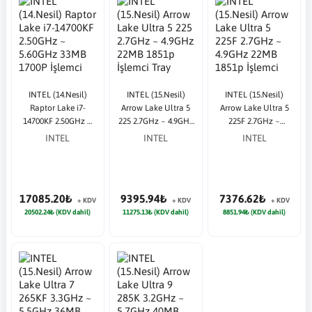
INTEL (14.Nesil)
INTEL (15.Nesil)
INTEL (15.Nesil)
Raptor Lake i7-
Arrow Lake Ultra 5
Arrow Lake Ultra 5
14700KF 2.50GHz ~
225 2.7GHz ~ 4.9GHz
225F 2.7GHz ~
5.60GHz 33MB 1700P
22MB 1851p İşlemci
4.9GHz 22MB 1851p
INTEL
INTEL
INTEL
İşlemci Tray (Fansız)
Tray (Fansız)
İşlemci Tray (Fansız)
17085.20₺
9395.94₺
7376.62₺
+ KDV
+ KDV
+ KDV
20502.24₺ (KDV dahil)
11275.13₺ (KDV dahil)
8851.94₺ (KDV dahil)