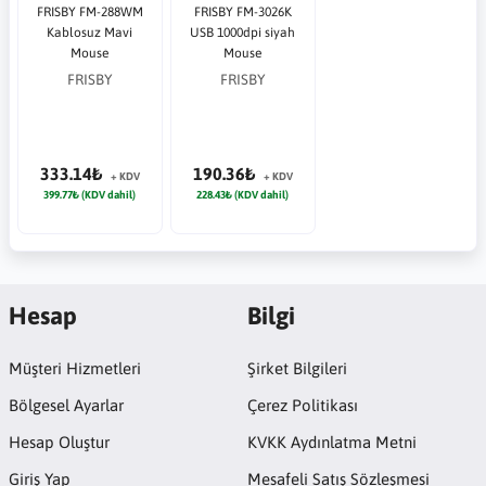
FRISBY FM-288WM
FRISBY FM-3026K
Kablosuz Mavi
USB 1000dpi siyah
Mouse
Mouse
FRISBY
FRISBY
333.14₺
190.36₺
+ KDV
+ KDV
399.77₺ (KDV dahil)
228.43₺ (KDV dahil)
Hesap
Bilgi
Müşteri Hizmetleri
Şirket Bilgileri
Bölgesel Ayarlar
Çerez Politikası
Hesap Oluştur
KVKK Aydınlatma Metni
Giriş Yap
Mesafeli Satış Sözleşmesi