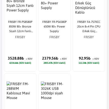
FRISBY FR-PS8580P
FRISBY FR-PS6580P
FRISBY FA-7570CC
850W 80+ Bronze
650W 80+ Power
20cm 8+4 Pin CPU
Siyah 12cm Fanlı
Supply
Erkek Güç
Power Supply
Dönüştürücü Kablo
FRISBY
FRISBY
FRISBY
3528.88₺
2379.56₺
92.95₺
+ KDV
+ KDV
+ KDV
4234.66₺ (KDV dahil)
2855.47₺ (KDV dahil)
111.54₺ (KDV dahil)