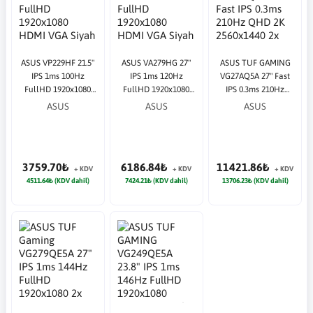
ASUS VP229HF 21.5"
ASUS VA279HG 27"
ASUS TUF GAMING
IPS 1ms 100Hz
IPS 1ms 120Hz
VG27AQ5A 27" Fast
FullHD 1920x1080
FullHD 1920x1080
IPS 0.3ms 210Hz
HDMI VGA Siyah
HDMI VGA Siyah
QHD 2K 2560x1440
ASUS
ASUS
ASUS
Monitör
Monitör
2x HDMI 1xDP Siyah
Monitör
3759.70₺
6186.84₺
11421.86₺
+ KDV
+ KDV
+ KDV
4511.64₺ (KDV dahil)
7424.21₺ (KDV dahil)
13706.23₺ (KDV dahil)