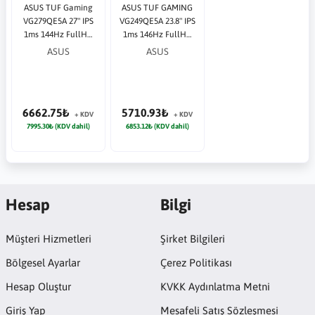
ASUS TUF Gaming
ASUS TUF GAMING
VG279QE5A 27" IPS
VG249QE5A 23.8" IPS
1ms 144Hz FullHD
1ms 146Hz FullHD
1920x1080 2x HDMI
1920x1080 HDMI DP
ASUS
ASUS
1xDP Siyah Monitör
Siyah Monitör
6662.75₺
5710.93₺
+ KDV
+ KDV
7995.30₺ (KDV dahil)
6853.12₺ (KDV dahil)
Hesap
Bilgi
Müşteri Hizmetleri
Şirket Bilgileri
Bölgesel Ayarlar
Çerez Politikası
Hesap Oluştur
KVKK Aydınlatma Metni
Giriş Yap
Mesafeli Satış Sözleşmesi