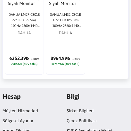
DAHUA LM27-C301B
DAHUA LM32-C301B
27" LED IPS 5ms
31.5" LED IPS 5ms
100Hz 2560x1440
100Hz 2560x1440
QHD HDMI DP
QHD HDMI DP
DAHUA
DAHUA
(VESA) Siyah
(VESA) Siyah
Monitör
Monitör
6252.39₺
8964.99₺
+ KDV
+ KDV
7502.87₺ (KDV dahil)
10757.99₺ (KDV dahil)
Hesap
Bilgi
Müşteri Hizmetleri
Şirket Bilgileri
Bölgesel Ayarlar
Çerez Politikası
Hesap Oluştur
KVKK Aydınlatma Metni