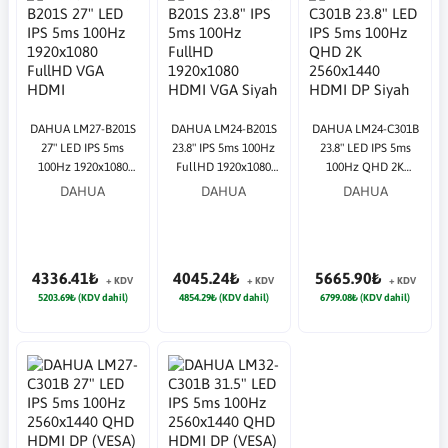
DAHUA LM27-B201S
DAHUA LM24-B201S
DAHUA LM24-C301B
27" LED IPS 5ms
23.8" IPS 5ms 100Hz
23.8" LED IPS 5ms
100Hz 1920x1080
FullHD 1920x1080
100Hz QHD 2K
FullHD VGA HDMI
HDMI VGA Siyah
2560x1440 HDMI DP
DAHUA
DAHUA
DAHUA
Multimedya (VESA)
Monitör
Siyah Monitör
Siyah Monitör
4336.41₺
4045.24₺
5665.90₺
+ KDV
+ KDV
+ KDV
5203.69₺ (KDV dahil)
4854.29₺ (KDV dahil)
6799.08₺ (KDV dahil)