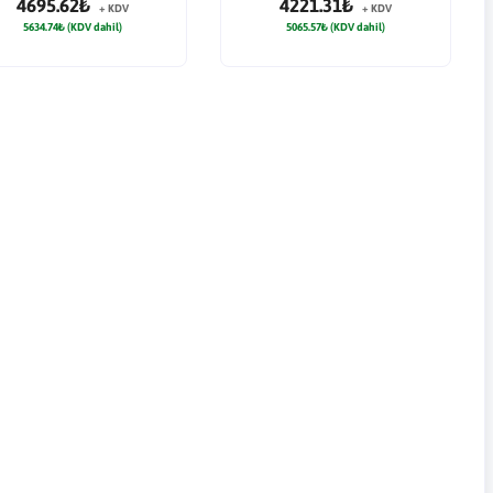
4695.62₺
4221.31₺
+ KDV
+ KDV
5634.74₺ (KDV dahil)
5065.57₺ (KDV dahil)