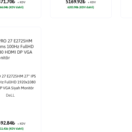
471.70₺
5169.92₺
+ KDV
+ KDV
66.04₺ (KDV dahil)
6203.90₺ (KDV dahil)
 27 E2725HM 27" IPS
Hz FullHD 1920x1080
 VGA Siyah Monitör
DeLL
592.84₺
+ KDV
11.41₺ (KDV dahil)