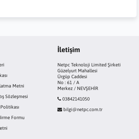
İletişim
eri
Netpc Teknoloji Limited Şirketi
Güzelyurt Mahallesi
kası
Ürgüp Caddesi
No : 61 / A
latma Metni
Merkez / NEVŞEHİR
tış Sözleşmesi
03842141050
 Politikası
bilgi@netpc.com.tr
ndirme Formu
etni