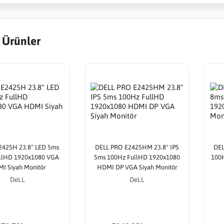
 Ürünler
2425H 23.8" LED 5ms
DELL PRO E2425HM 23.8" IPS
DEL
llHD 1920x1080 VGA
5ms 100Hz FullHD 1920x1080
100
I Siyah Monitör
HDMI DP VGA Siyah Monitör
DeLL
DeLL