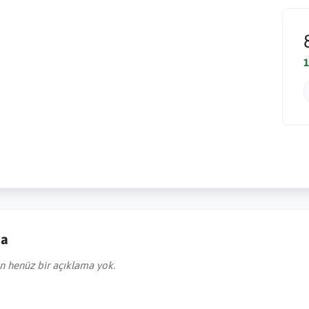
1
ma
in henüz bir açıklama yok.