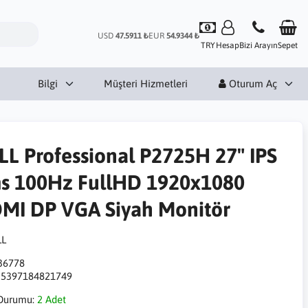
USD
47.5911 ₺
EUR
54.9344 ₺
TRY
Hesap
Bizi Arayın
Sepet
Bilgi
Müşteri Hizmetleri
Oturum Aç
LL Professional P2725H 27" IPS
s 100Hz FullHD 1920x1080
MI DP VGA Siyah Monitör
36778
:
5397184821749
Durumu:
2 Adet