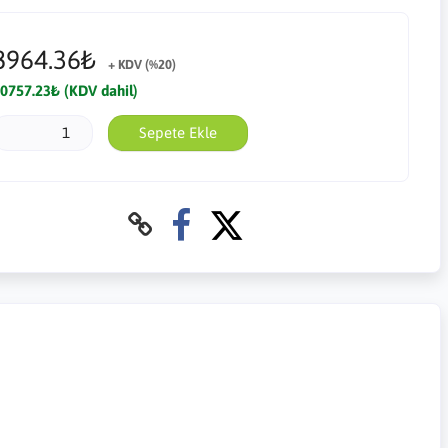
8964.36₺
+ KDV (%20)
0757.23₺ (KDV dahil)
Sepete Ekle