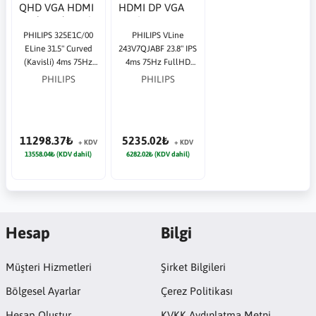
PHILIPS 325E1C/00
PHILIPS VLine
ELine 31.5" Curved
243V7QJABF 23.8" IPS
(Kavisli) 4ms 75Hz
4ms 75Hz FullHD
2560x1440 QHD VGA
1920x1080 HDMI DP
PHILIPS
PHILIPS
HDMI DP (VESA)
VGA Siyah Monitör
Siyah Monitör
11298.37₺
5235.02₺
+ KDV
+ KDV
13558.04₺ (KDV dahil)
6282.02₺ (KDV dahil)
Hesap
Bilgi
Müşteri Hizmetleri
Şirket Bilgileri
Bölgesel Ayarlar
Çerez Politikası
Hesap Oluştur
KVKK Aydınlatma Metni