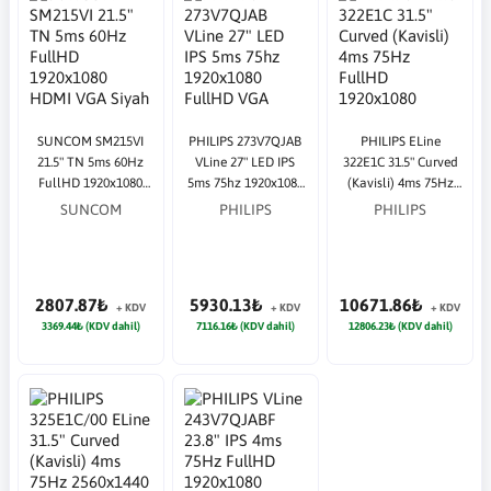
SUNCOM SM215VI
PHILIPS 273V7QJAB
PHILIPS ELine
21.5" TN 5ms 60Hz
VLine 27" LED IPS
322E1C 31.5" Curved
FullHD 1920x1080
5ms 75hz 1920x1080
(Kavisli) 4ms 75Hz
HDMI VGA Siyah
FullHD VGA HDMI
FullHD 1920x1080
SUNCOM
PHILIPS
PHILIPS
Monitör
DP Multimedya
HDMI DP VGA Siyah
(VESA) Siyah
Monitör
Monitör
2807.87₺
5930.13₺
10671.86₺
+ KDV
+ KDV
+ KDV
3369.44₺ (KDV dahil)
7116.16₺ (KDV dahil)
12806.23₺ (KDV dahil)