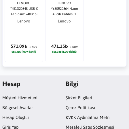
LENOVO
LENOVO
4Y51D20848 USB-C
4Y50R20864 Nano
Kablosuz 2400dpi
Alıcılı Kablosuz
siyah ThinkPad
siyah Essential
Lenovo
Lenovo
Compact Mouse
Mouse
571.09₺
471.15₺
+ KDV
+ KDV
685.31₺ (KDV dahil)
565.38₺ (KDV dahil)
Hesap
Bilgi
Müşteri Hizmetleri
Şirket Bilgileri
Bölgesel Ayarlar
Çerez Politikası
Hesap Oluştur
KVKK Aydınlatma Metni
Giriş Yap
Mesafeli Satış Sözleşmesi