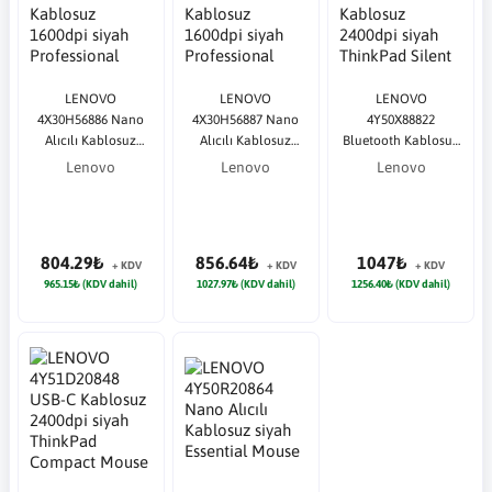
LENOVO
LENOVO
LENOVO
4X30H56886 Nano
4X30H56887 Nano
4Y50X88822
Alıcılı Kablosuz
Alıcılı Kablosuz
Bluetooth Kablosuz
1600dpi siyah
1600dpi siyah
2400dpi siyah
Lenovo
Lenovo
Lenovo
Professional Laser
Professional Laser
ThinkPad Silent
Mouse
Mouse
Mouse
804.29₺
856.64₺
1047₺
+ KDV
+ KDV
+ KDV
965.15₺ (KDV dahil)
1027.97₺ (KDV dahil)
1256.40₺ (KDV dahil)