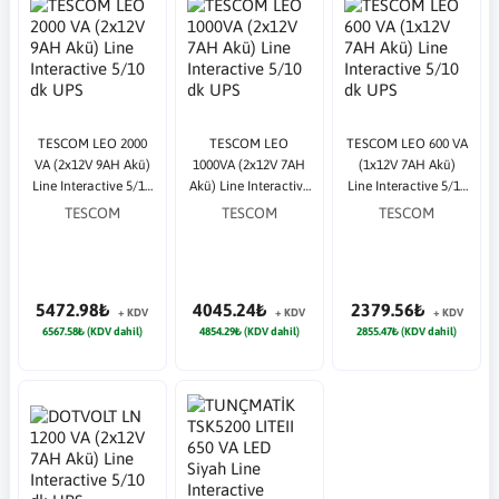
TESCOM LEO 2000
TESCOM LEO
TESCOM LEO 600 VA
VA (2x12V 9AH Akü)
1000VA (2x12V 7AH
(1x12V 7AH Akü)
Line Interactive 5/10
Akü) Line Interactive
Line Interactive 5/10
dk UPS
5/10 dk UPS
dk UPS
TESCOM
TESCOM
TESCOM
5472.98₺
4045.24₺
2379.56₺
+ KDV
+ KDV
+ KDV
6567.58₺ (KDV dahil)
4854.29₺ (KDV dahil)
2855.47₺ (KDV dahil)