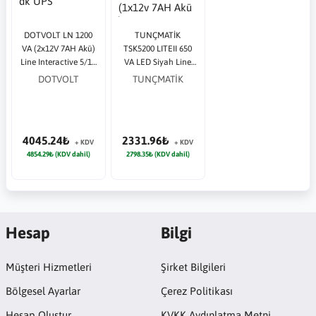
DOTVOLT LN 1200
TUNÇMATİK
VA (2x12V 7AH Akü)
TSK5200 LITEII 650
Line Interactive 5/10
VA LED Siyah Line
dk UPS
Interactive (1x12v
DOTVOLT
TUNÇMATİK
7AH Akü ) UPS
4045.24₺
2331.96₺
+ KDV
+ KDV
4854.29₺ (KDV dahil)
2798.35₺ (KDV dahil)
Hesap
Bilgi
Müşteri Hizmetleri
Şirket Bilgileri
Bölgesel Ayarlar
Çerez Politikası
Hesap Oluştur
KVKK Aydınlatma Metni