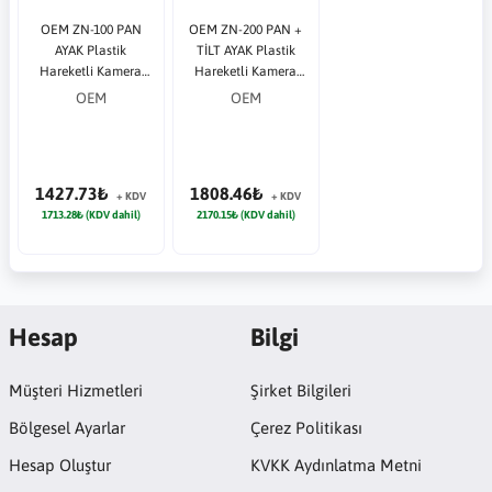
OEM ZN-100 PAN
OEM ZN-200 PAN +
AYAK Plastik
TİLT AYAK Plastik
Hareketli Kamera
Hareketli Kamera
Ayağı
Ayağı Beyaz
OEM
OEM
1427.73₺
1808.46₺
+ KDV
+ KDV
1713.28₺ (KDV dahil)
2170.15₺ (KDV dahil)
Hesap
Bilgi
Müşteri Hizmetleri
Şirket Bilgileri
Bölgesel Ayarlar
Çerez Politikası
Hesap Oluştur
KVKK Aydınlatma Metni