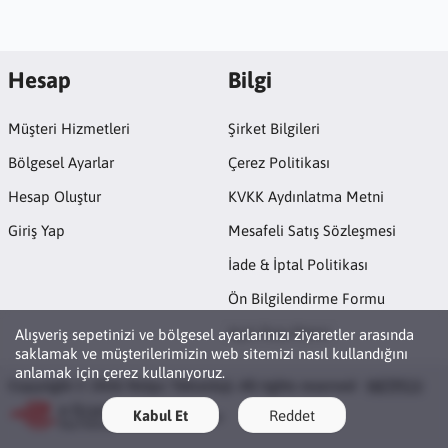
Hesap
Bilgi
Müşteri Hizmetleri
Şirket Bilgileri
Bölgesel Ayarlar
Çerez Politikası
Hesap Oluştur
KVKK Aydınlatma Metni
Giriş Yap
Mesafeli Satış Sözleşmesi
İade & İptal Politikası
Ön Bilgilendirme Formu
Açık Rıza Metni
Alışveriş sepetinizi ve bölgesel ayarlarınızı ziyaretler arasında
saklamak ve müşterilerimizin web sitemizi nasıl kullandığını
anlamak için çerez kullanıyoruz.
Copyright © 2026 Netpc Teknoloji. All rights reserved ·
NETPC®
Kabul Et
Reddet
ETBİS'e Kayıtlıdır