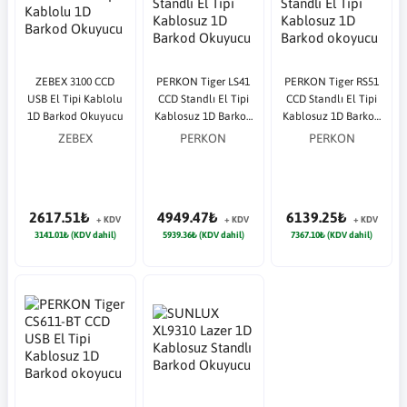
ZEBEX 3100 CCD
PERKON Tiger LS41
PERKON Tiger RS51
USB El Tipi Kablolu
CCD Standlı El Tipi
CCD Standlı El Tipi
1D Barkod Okuyucu
Kablosuz 1D Barkod
Kablosuz 1D Barkod
Okuyucu
okoyucu
ZEBEX
PERKON
PERKON
2617.51₺
4949.47₺
6139.25₺
+ KDV
+ KDV
+ KDV
3141.01₺ (KDV dahil)
5939.36₺ (KDV dahil)
7367.10₺ (KDV dahil)