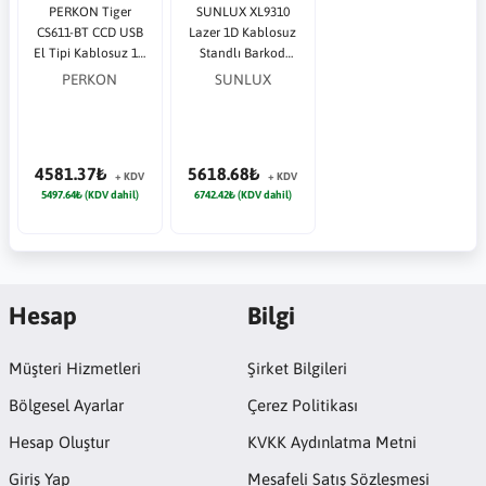
PERKON Tiger
SUNLUX XL9310
CS611-BT CCD USB
Lazer 1D Kablosuz
El Tipi Kablosuz 1D
Standlı Barkod
Barkod okoyucu
Okuyucu
PERKON
SUNLUX
4581.37₺
5618.68₺
+ KDV
+ KDV
5497.64₺ (KDV dahil)
6742.42₺ (KDV dahil)
Hesap
Bilgi
Müşteri Hizmetleri
Şirket Bilgileri
Bölgesel Ayarlar
Çerez Politikası
Hesap Oluştur
KVKK Aydınlatma Metni
Giriş Yap
Mesafeli Satış Sözleşmesi