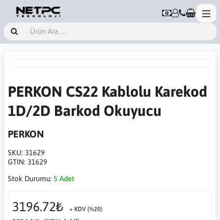
PERKON CS22 Kablolu Karekod
1D/2D Barkod Okuyucu
PERKON
SKU:
31629
GTIN:
31629
Stok Durumu:
5 Adet
3196.72₺
+ KDV (%20)