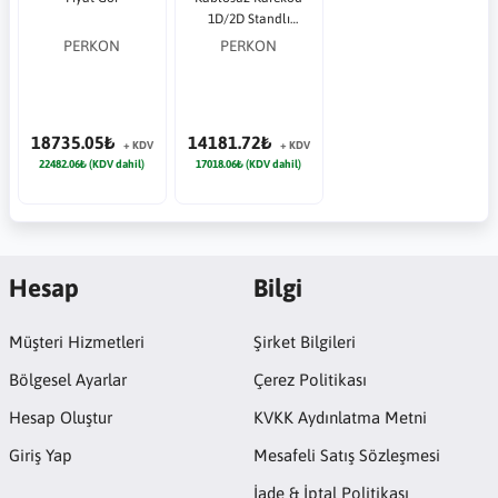
1D/2D Standlı
Barkod Okuyucu
PERKON
PERKON
18735.05₺
14181.72₺
+ KDV
+ KDV
22482.06₺ (KDV dahil)
17018.06₺ (KDV dahil)
Hesap
Bilgi
Müşteri Hizmetleri
Şirket Bilgileri
Bölgesel Ayarlar
Çerez Politikası
Hesap Oluştur
KVKK Aydınlatma Metni
Giriş Yap
Mesafeli Satış Sözleşmesi
İade & İptal Politikası