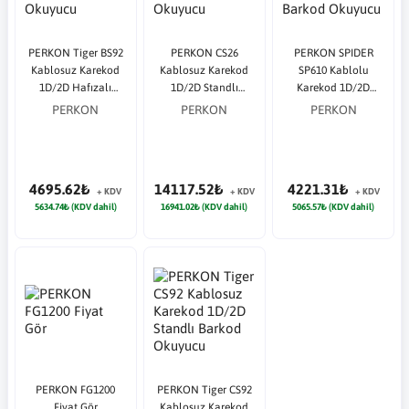
PERKON Tiger BS92
PERKON CS26
PERKON SPIDER
Kablosuz Karekod
Kablosuz Karekod
SP610 Kablolu
1D/2D Hafızalı
1D/2D Standlı
Karekod 1D/2D
Barkod Okuyucu
Barkod Okuyucu
Ayaklı Barkod
PERKON
PERKON
PERKON
Okuyucu
4695.62₺
14117.52₺
4221.31₺
+ KDV
+ KDV
+ KDV
5634.74₺ (KDV dahil)
16941.02₺ (KDV dahil)
5065.57₺ (KDV dahil)
PERKON FG1200
PERKON Tiger CS92
Fiyat Gör
Kablosuz Karekod