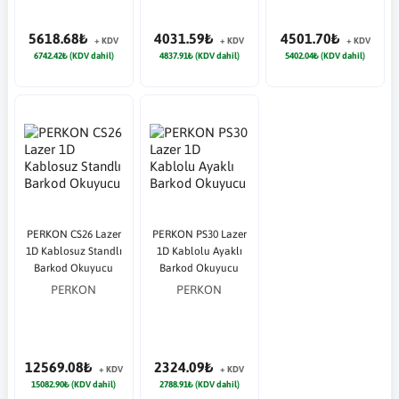
5618.68₺
4031.59₺
4501.70₺
+ KDV
+ KDV
+ KDV
6742.42₺ (KDV dahil)
4837.91₺ (KDV dahil)
5402.04₺ (KDV dahil)
PERKON CS26 Lazer
PERKON PS30 Lazer
1D Kablosuz Standlı
1D Kablolu Ayaklı
Barkod Okuyucu
Barkod Okuyucu
PERKON
PERKON
12569.08₺
2324.09₺
+ KDV
+ KDV
15082.90₺ (KDV dahil)
2788.91₺ (KDV dahil)