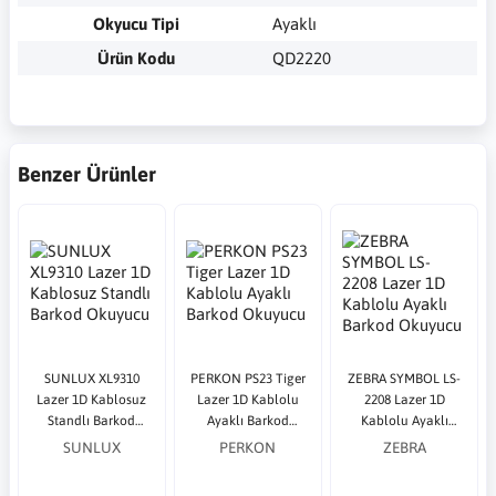
Okyucu Tipi
Ayaklı
Ürün Kodu
QD2220
Benzer Ürünler
SUNLUX XL9310
PERKON PS23 Tiger
ZEBRA SYMBOL LS-
Lazer 1D Kablosuz
Lazer 1D Kablolu
2208 Lazer 1D
Standlı Barkod
Ayaklı Barkod
Kablolu Ayaklı
Okuyucu
Okuyucu
Barkod Okuyucu
SUNLUX
PERKON
ZEBRA