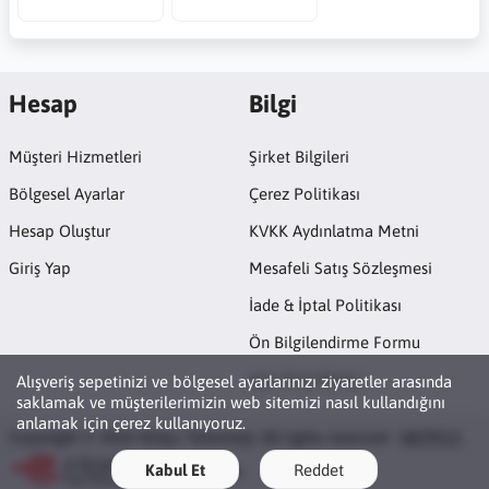
Hesap
Bilgi
Müşteri Hizmetleri
Şirket Bilgileri
Bölgesel Ayarlar
Çerez Politikası
Hesap Oluştur
KVKK Aydınlatma Metni
Giriş Yap
Mesafeli Satış Sözleşmesi
İade & İptal Politikası
Ön Bilgilendirme Formu
Açık Rıza Metni
Alışveriş sepetinizi ve bölgesel ayarlarınızı ziyaretler arasında
saklamak ve müşterilerimizin web sitemizi nasıl kullandığını
anlamak için çerez kullanıyoruz.
Copyright © 2026 Netpc Teknoloji. All rights reserved ·
NETPC®
Kabul Et
Reddet
ETBİS'e Kayıtlıdır