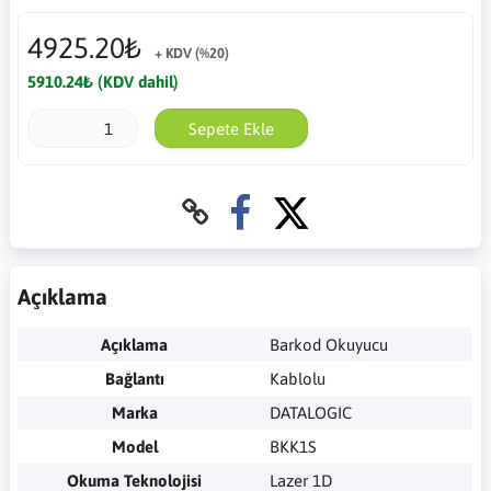
4925.20₺
+ KDV (%20)
5910.24₺ (KDV dahil)
Sepete Ekle
Açıklama
Açıklama
Barkod Okuyucu
Bağlantı
Kablolu
Marka
DATALOGIC
Model
BKK1S
Okuma Teknolojisi
Lazer 1D