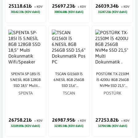
25118.61₺
25697.23₺
26039.34₺
+ KDV
+ KDV
+ KDV
30142.33₺ (KDV dahil)
30836.68₺ (KDV dahil)
31247.21₺ (KDV dahil)
SPENTA SP-185I İ5
TSCAN GI1560I İ5
POSTÜRK TX-2150M
5.NESİL 8GB 128GB
6.NESİL 8GB 256GB
İ5 4200U 8GB 256GB
SSD 18,5" Multi
SSD 15,6"
NVMe SSD 21,5"
Dokunmatik
Dokunmatik Pos PC
Multi Dokunmatik .
SPENTA
TSCAN
POSTÜRK
Wifi/Speaker Pos PC
Black Pos PC
26758.21₺
26987.95₺
27253.82₺
+ KDV
+ KDV
+ KDV
32109.85₺ (KDV dahil)
32385.54₺ (KDV dahil)
32704.58₺ (KDV dahil)