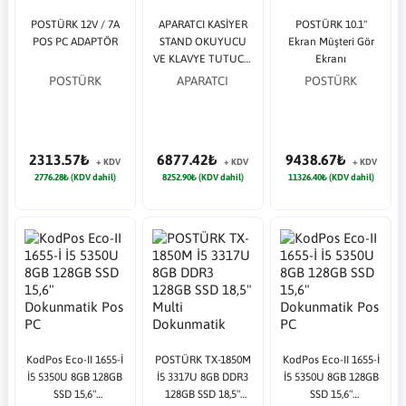
POSTÜRK 12V / 7A
APARATCI KASİYER
POSTÜRK 10.1"
POS PC ADAPTÖR
STAND OKUYUCU
Ekran Müşteri Gör
VE KLAVYE TUTUCU
Ekranı
SAĞ/SOL KOL
POSTÜRK
APARATCI
POSTÜRK
2313.57₺
6877.42₺
9438.67₺
+ KDV
+ KDV
+ KDV
2776.28₺ (KDV dahil)
8252.90₺ (KDV dahil)
11326.40₺ (KDV dahil)
KodPos Eco-II 1655-İ
POSTÜRK TX-1850M
KodPos Eco-II 1655-İ
İ5 5350U 8GB 128GB
İ5 3317U 8GB DDR3
İ5 5350U 8GB 128GB
SSD 15,6"
128GB SSD 18,5"
SSD 15,6"