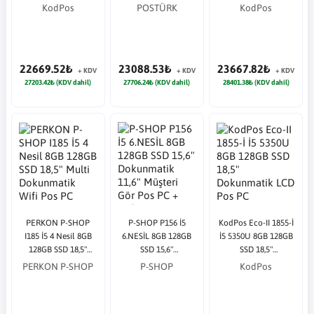
Dokunmatik Pos PC
Multi Dokunmatik
Dokunmatik Pos PC
KodPos
POSTÜRK
KodPos
Antrasit Pos PC
22669.52₺
23088.53₺
23667.82₺
+ KDV
+ KDV
+ KDV
27203.42₺ (KDV dahil)
27706.24₺ (KDV dahil)
28401.38₺ (KDV dahil)
PERKON P-SHOP
P-SHOP P156 İ5
KodPos Eco-II 1855-İ
I185 İ5 4 Nesil 8GB
6.NESİL 8GB 128GB
İ5 5350U 8GB 128GB
128GB SSD 18,5"
SSD 15,6"
SSD 18,5"
Multi Dokunmatik
Dokunmatik 11,6"
Dokunmatik LCD Pos
PERKON P-SHOP
P-SHOP
KodPos
Wifi Pos PC
Müşteri Gör Pos PC +
PC
Wifi