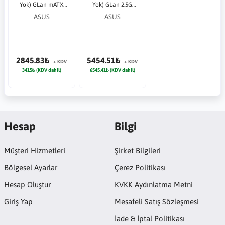
Yok) GLan mATX
Yok) GLan 2.5G
HDMI M2 USB3.2
mATX HDMI USB3
ASUS
ASUS
AM4 AMD Anakart
ARGB 2xM2 AM5
AMD Anakart
2845.83₺
5454.51₺
+ KDV
+ KDV
3415₺ (KDV dahil)
6545.41₺ (KDV dahil)
Hesap
Bilgi
Müşteri Hizmetleri
Şirket Bilgileri
Bölgesel Ayarlar
Çerez Politikası
Hesap Oluştur
KVKK Aydınlatma Metni
Giriş Yap
Mesafeli Satış Sözleşmesi
İade & İptal Politikası