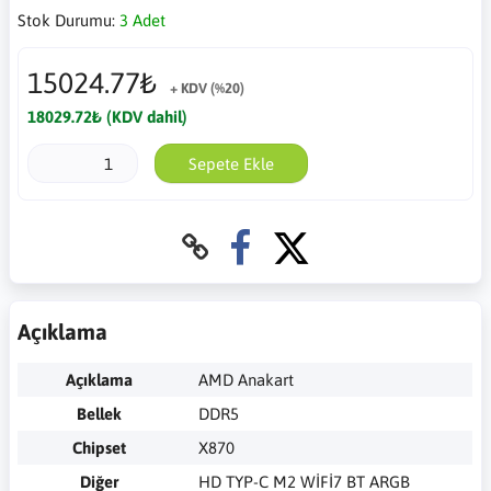
Stok Durumu:
3 Adet
15024.77₺
+ KDV (%20)
18029.72₺ (KDV dahil)
Sepete Ekle
Açıklama
Açıklama
AMD Anakart
Bellek
DDR5
Chipset
X870
Diğer
HD TYP-C M2 WİFİ7 BT ARGB