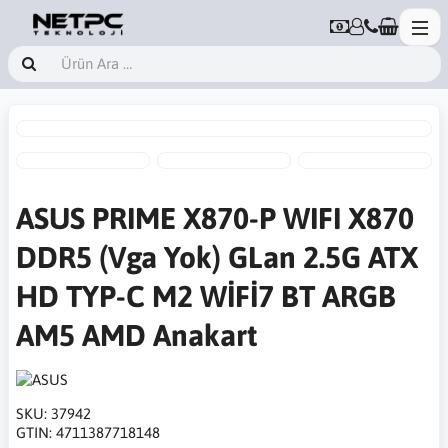
ASUS PRIME X870-P WIFI X870
DDR5 (Vga Yok) GLan 2.5G ATX
HD TYP-C M2 WİFİ7 BT ARGB
AM5 AMD Anakart
SKU:
37942
GTIN:
4711387718148