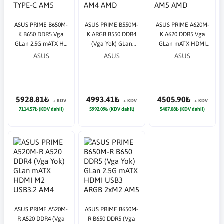
ASUS PRIME B650M-
ASUS PRIME B550M-
ASUS PRIME A620M-
K B650 DDR5 Vga
K ARGB B550 DDR4
K A620 DDR5 Vga
GLan 2.5G mATX HD
(Vga Yok) GLan
GLan mATX HDMI
DP M2 RGB TYPE-C
mATX HD DP US3 M2
USB3.2 M2 RGB AM5
ASUS
ASUS
ASUS
AM5 AMD Anakart
AM4 AMD Anakart
AMD Anakart
5928.81₺
4993.41₺
4505.90₺
+ KDV
+ KDV
+ KDV
7114.57₺ (KDV dahil)
5992.09₺ (KDV dahil)
5407.08₺ (KDV dahil)
ASUS PRIME A520M-
ASUS PRIME B650M-
R A520 DDR4 (Vga
R B650 DDR5 (Vga