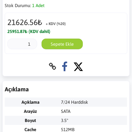
Stok Durumu:
1 Adet
21626.56₺
+ KDV (%20)
25951.87₺ (KDV dahil)
Sepete Ekle
Açıklama
Açıklama
7/24 Harddisk
Arayüz
SATA
Boyut
3.5"
Cache
512MB