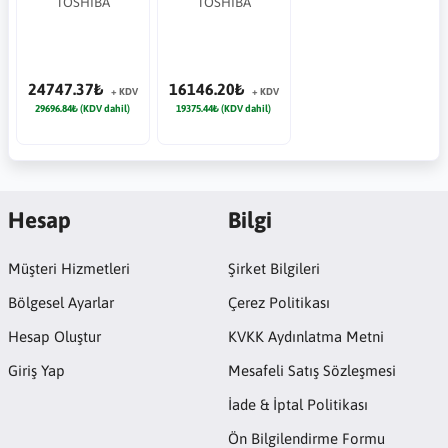
TOSHIBA
TOSHIBA
Enterprise 7/24
7/24 Harddisk
Harddisk
24747.37₺
16146.20₺
+ KDV
+ KDV
29696.84₺ (KDV dahil)
19375.44₺ (KDV dahil)
Hesap
Bilgi
Müşteri Hizmetleri
Şirket Bilgileri
Bölgesel Ayarlar
Çerez Politikası
Hesap Oluştur
KVKK Aydınlatma Metni
Giriş Yap
Mesafeli Satış Sözleşmesi
İade & İptal Politikası
Ön Bilgilendirme Formu