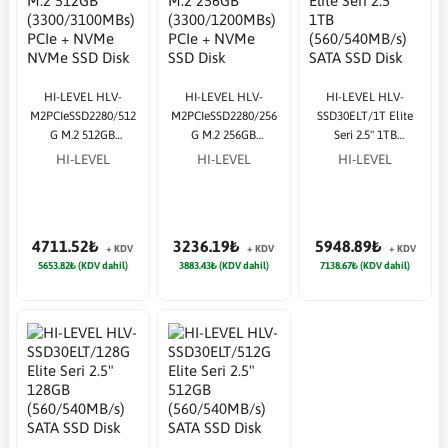
HI-LEVEL HLV-
HI-LEVEL HLV-
HI-LEVEL HLV-
M2PCIeSSD2280/512
M2PCIeSSD2280/256
SSD30ELT/1T Elite
G M.2 512GB
G M.2 256GB
Seri 2.5" 1TB
(3300/3100MBs) PCIe
(3300/1200MBs) PCIe
(560/540MB/s) SATA
HI-LEVEL
HI-LEVEL
HI-LEVEL
+ NVMe NVMe SSD
+ NVMe SSD Disk
SSD Disk
Disk
(22x80MM)
4711.52₺
3236.19₺
5948.89₺
+ KDV
+ KDV
+ KDV
5653.82₺ (KDV dahil)
3883.43₺ (KDV dahil)
7138.67₺ (KDV dahil)