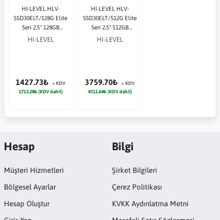
HI-LEVEL HLV-
HI-LEVEL HLV-
SSD30ELT/128G Elite
SSD30ELT/512G Elite
Seri 2.5" 128GB
Seri 2.5" 512GB
(560/540MB/s) SATA
(560/540MB/s) SATA
HI-LEVEL
HI-LEVEL
SSD Disk
SSD Disk
1427.73₺
3759.70₺
+ KDV
+ KDV
1713.28₺ (KDV dahil)
4511.64₺ (KDV dahil)
Hesap
Bilgi
Müşteri Hizmetleri
Şirket Bilgileri
Bölgesel Ayarlar
Çerez Politikası
Hesap Oluştur
KVKK Aydınlatma Metni