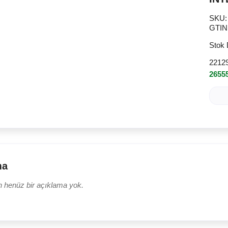
SKU
GTIN
Stok
2212
26555
ma
n henüz bir açıklama yok.