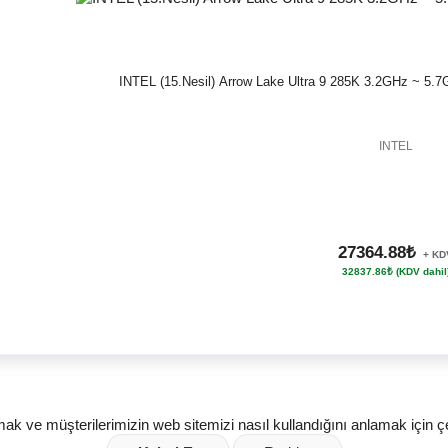
INTEL (15.Nesil) Arrow Lake Ultra 9 285K 3.2GHz ~ 5.
INTEL
27364.88₺
+ KD
32837.86₺ (KDV dahil
amak ve müşterilerimizin web sitemizi nasıl kullandığını anlamak için ç