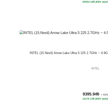
20502.24₺ (KDV dahil
INTEL (15.Nesil) Arrow Lake Ultra 5 225 2.7GHz ~ 4.9
INTEL
9395.94₺
+ KD
11275.13₺ (KDV dahil