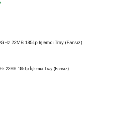
)
GHz 22MB 1851p İşlemci Tray (Fansız)
V
)