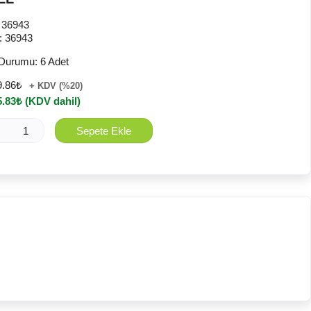
:
36943
:
36943
 Durumu:
6 Adet
9.86₺
+ KDV (%20)
.83₺ (KDV dahil)
Sepete Ekle