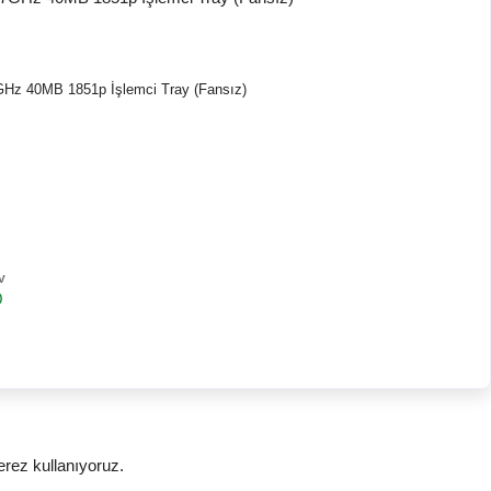
7GHz 40MB 1851p İşlemci Tray (Fansız)
V
)
erez kullanıyoruz.