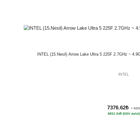
INTEL (15.Nesil) Arrow Lake Ultra 5 225F 2.7GHz ~ 4.
INTEL
7376.62₺
+ KD
8851.94₺ (KDV dahil)