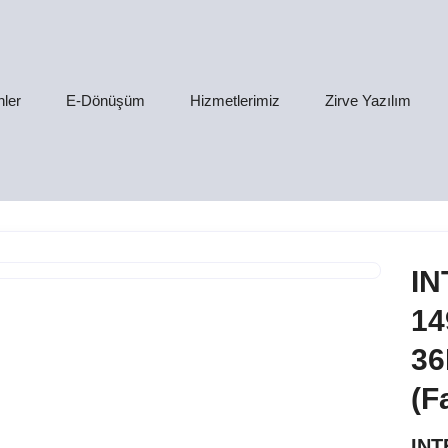
nler
E-Dönüşüm
Hizmetlerimiz
Zirve Yazılım
IN
14
36
(F
INT