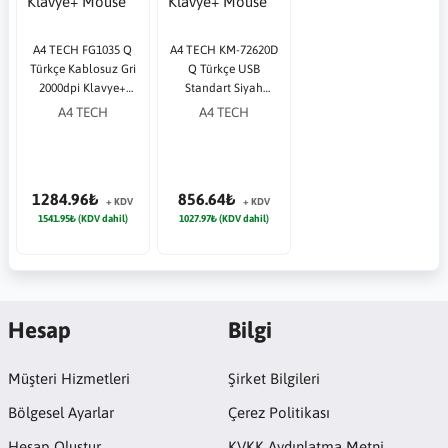
A4 TECH FG1035 Q
A4 TECH KM-72620D
Türkçe Kablosuz Gri
Q Türkçe USB
2000dpi Klavye+
Standart Siyah
Mouse
Klavye+ Mouse
A4 TECH
A4 TECH
1284.96₺
856.64₺
+ KDV
+ KDV
1541.95₺ (KDV dahil)
1027.97₺ (KDV dahil)
Hesap
Bilgi
Müşteri Hizmetleri
Şirket Bilgileri
Bölgesel Ayarlar
Çerez Politikası
Hesap Oluştur
KVKK Aydınlatma Metni