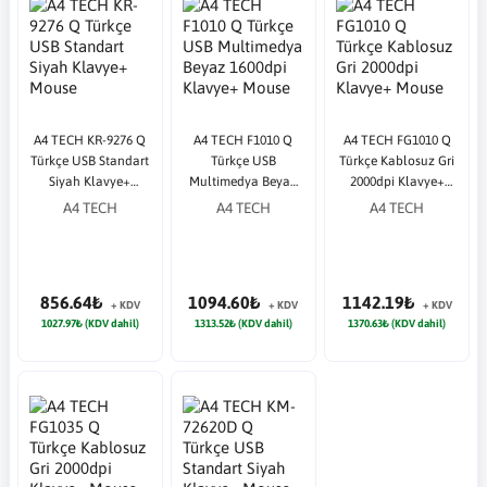
A4 TECH KR-9276 Q
A4 TECH F1010 Q
A4 TECH FG1010 Q
Türkçe USB Standart
Türkçe USB
Türkçe Kablosuz Gri
Siyah Klavye+
Multimedya Beyaz
2000dpi Klavye+
Mouse
1600dpi Klavye+
Mouse
A4 TECH
A4 TECH
A4 TECH
Mouse
856.64₺
1094.60₺
1142.19₺
+ KDV
+ KDV
+ KDV
1027.97₺ (KDV dahil)
1313.52₺ (KDV dahil)
1370.63₺ (KDV dahil)