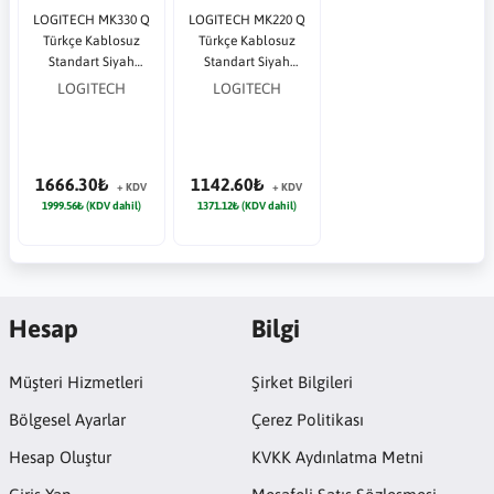
LOGITECH MK330 Q
LOGITECH MK220 Q
Türkçe Kablosuz
Türkçe Kablosuz
Standart Siyah
Standart Siyah
Klavye+ Mouse
Klavye+ Mouse
LOGITECH
LOGITECH
1666.30₺
1142.60₺
+ KDV
+ KDV
1999.56₺ (KDV dahil)
1371.12₺ (KDV dahil)
Hesap
Bilgi
Müşteri Hizmetleri
Şirket Bilgileri
Bölgesel Ayarlar
Çerez Politikası
Hesap Oluştur
KVKK Aydınlatma Metni