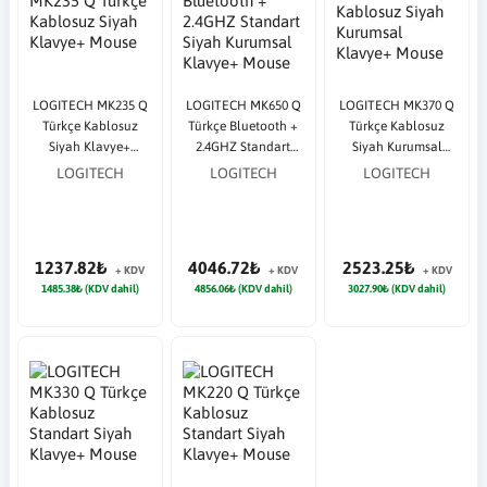
LOGITECH MK235 Q
LOGITECH MK650 Q
LOGITECH MK370 Q
Türkçe Kablosuz
Türkçe Bluetooth +
Türkçe Kablosuz
Siyah Klavye+
2.4GHZ Standart
Siyah Kurumsal
Mouse
Siyah Kurumsal
Klavye+ Mouse
LOGITECH
LOGITECH
LOGITECH
Klavye+ Mouse
1237.82₺
4046.72₺
2523.25₺
+ KDV
+ KDV
+ KDV
1485.38₺ (KDV dahil)
4856.06₺ (KDV dahil)
3027.90₺ (KDV dahil)