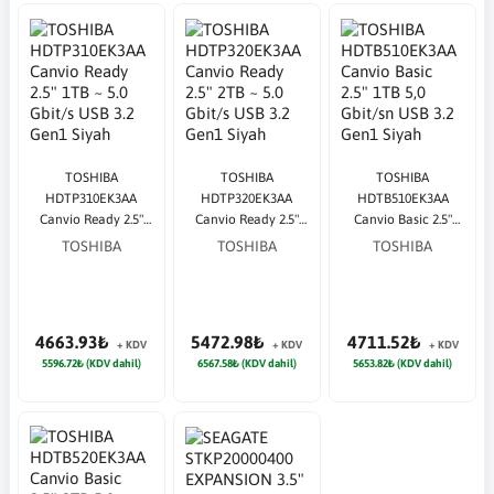
TOSHIBA
TOSHIBA
TOSHIBA
HDTP310EK3AA
HDTP320EK3AA
HDTB510EK3AA
Canvio Ready 2.5"
Canvio Ready 2.5"
Canvio Basic 2.5"
1TB ~ 5.0 Gbit/s USB
2TB ~ 5.0 Gbit/s USB
1TB 5,0 Gbit/sn USB
TOSHIBA
TOSHIBA
TOSHIBA
3.2 Gen1 Siyah
3.2 Gen1 Siyah
3.2 Gen1 Siyah
Taşınabilir Harddisk
Taşınabilir Harddisk
Taşınabilir Harddisk
4663.93₺
5472.98₺
4711.52₺
+ KDV
+ KDV
+ KDV
5596.72₺ (KDV dahil)
6567.58₺ (KDV dahil)
5653.82₺ (KDV dahil)