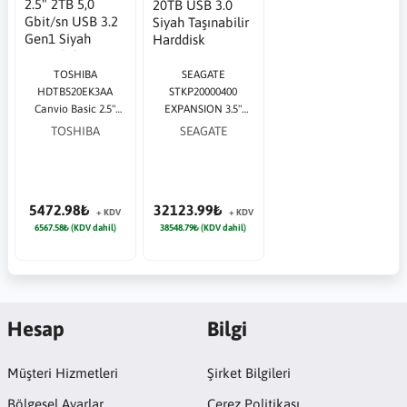
TOSHIBA
SEAGATE
HDTB520EK3AA
STKP20000400
Canvio Basic 2.5"
EXPANSION 3.5"
2TB 5,0 Gbit/sn USB
20TB USB 3.0 Siyah
TOSHIBA
SEAGATE
3.2 Gen1 Siyah
Taşınabilir Harddisk
Taşınabilir Harddisk
5472.98₺
32123.99₺
+ KDV
+ KDV
6567.58₺ (KDV dahil)
38548.79₺ (KDV dahil)
Hesap
Bilgi
Müşteri Hizmetleri
Şirket Bilgileri
Bölgesel Ayarlar
Çerez Politikası