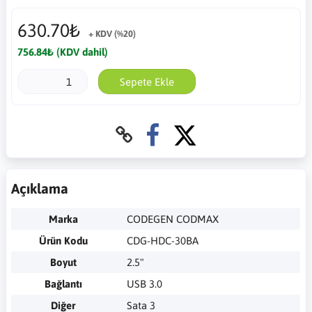
630.70₺
+ KDV (%20)
756.84₺ (KDV dahil)
Sepete Ekle
Açıklama
Marka
CODEGEN CODMAX
Ürün Kodu
CDG-HDC-30BA
Boyut
2.5"
Bağlantı
USB 3.0
Diğer
Sata 3