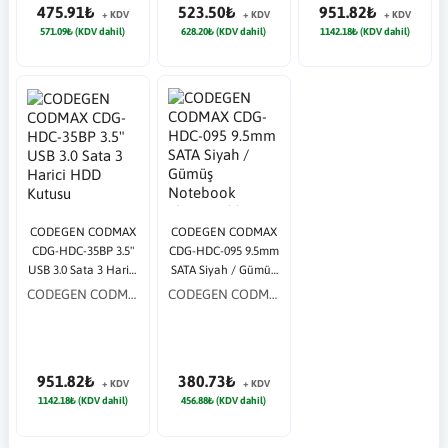
475.91₺
523.50₺
951.82₺
+ KDV
+ KDV
+ KDV
571.09₺ (KDV dahil)
628.20₺ (KDV dahil)
1142.18₺ (KDV dahil)
CODEGEN CODMAX
CODEGEN CODMAX
CDG-HDC-35BP 3.5"
CDG-HDC-095 9.5mm
USB 3.0 Sata 3 Harici
SATA Siyah / Gümüş
HDD Kutusu
Notebook Ekstra
CODEGEN CODMAX
CODEGEN CODMAX
Hdd Yuvası
951.82₺
380.73₺
+ KDV
+ KDV
1142.18₺ (KDV dahil)
456.88₺ (KDV dahil)