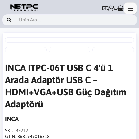
INCA ITPC-06T USB C 4'ü 1
Arada Adaptör USB C –
HDMI+VGA+USB Güç Dağıtım
Adaptörü
INCA
SKU:
39717
GTIN:
8681949016318