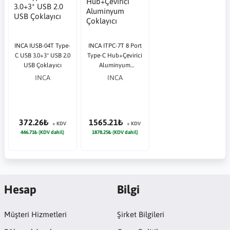
INCA IUSB-04T Type-
INCA ITPC-7T 8 Port
C USB 3.0+3* USB 2.0
Type-C Hub+Çevirici
USB Çoklayıcı
Aluminyum
Çoklayıcı
INCA
INCA
372.26₺
1565.21₺
+ KDV
+ KDV
446.71₺ (KDV dahil)
1878.25₺ (KDV dahil)
Hesap
Bilgi
Müşteri Hizmetleri
Şirket Bilgileri