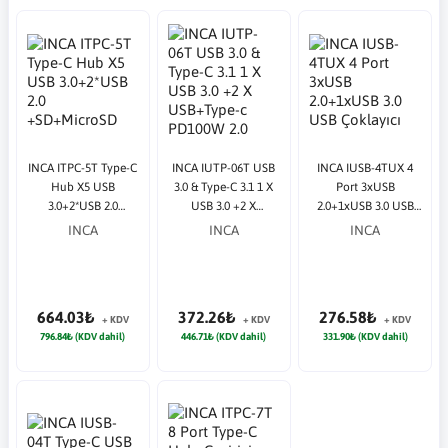
INCA ITPC-5T Type-C
INCA IUTP-06T USB
INCA IUSB-4TUX 4
Hub X5 USB
3.0 & Type-C 3.1 1 X
Port 3xUSB
3.0+2*USB 2.0
USB 3.0 +2 X
2.0+1xUSB 3.0 USB
+SD+MicroSD
USB+Type-c PD100W
Çoklayıcı
INCA
INCA
INCA
2.0 Aluminyum Kasa
664.03₺
372.26₺
276.58₺
+ KDV
+ KDV
+ KDV
796.84₺ (KDV dahil)
446.71₺ (KDV dahil)
331.90₺ (KDV dahil)